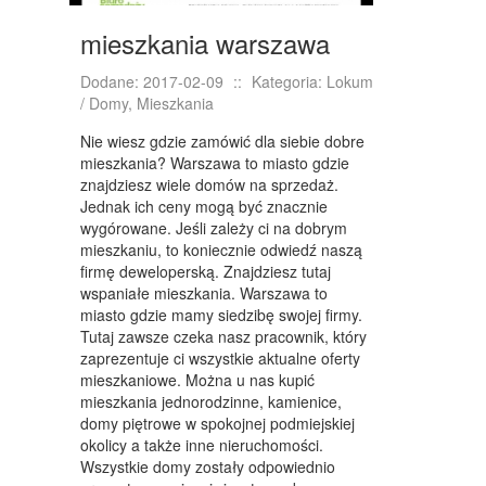
KURSY I SZKOLENIA
mieszkania warszawa
TŁUMACZENIA
Dodane: 2017-02-09
KSIĄŻKI, CZASOPISMA
::
Kategoria: Lokum
/ Domy, Mieszkania
SPRZEDAŻ INTERNTOWA
Nie wiesz gdzie zamówić dla siebie dobre
mieszkania? Warszawa to miasto gdzie
BIŻUTERIA
znajdziesz wiele domów na sprzedaż.
DLA DZIECI
Jednak ich ceny mogą być znacznie
wygórowane. Jeśli zależy ci na dobrym
MEBLE
mieszkaniu, to koniecznie odwiedź naszą
firmę deweloperską. Znajdziesz tutaj
WYPOSAŻENIE WNĘTRZ
wspaniałe mieszkania. Warszawa to
miasto gdzie mamy siedzibę swojej firmy.
WYPOSAŻENIE ŁAZIENKI
Tutaj zawsze czeka nasz pracownik, który
zaprezentuje ci wszystkie aktualne oferty
ODZIEŻ
mieszkaniowe. Można u nas kupić
mieszkania jednorodzinne, kamienice,
SPORT
domy piętrowe w spokojnej podmiejskiej
okolicy a także inne nieruchomości.
ELEKTRONIKA, RTV, AGD
Wszystkie domy zostały odpowiednio