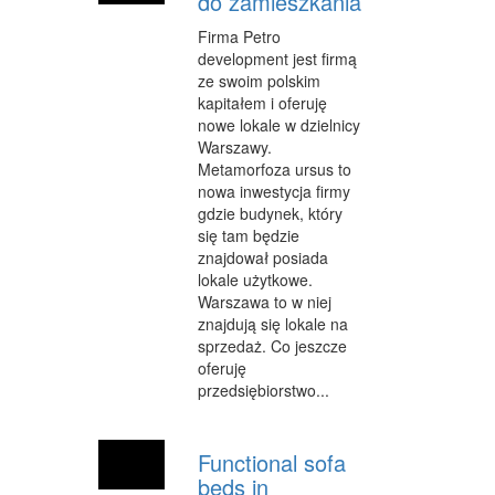
do zamieszkania
CZĘŚCI SAMOCHODOWE
Firma Petro
development jest firmą
WYNAJEM
ze swoim polskim
USŁUGI MOTORYZACYJNE
kapitałem i oferuję
nowe lokale w dzielnicy
SALONY, KOMISY
Warszawy.
Metamorfoza ursus to
PUBLIC RELATIONS
nowa inwestycja firmy
gdzie budynek, który
AGENCJE REKLAMOWE
się tam będzie
znajdował posiada
MATERIAŁY REKLAMOWE
lokale użytkowe.
Warszawa to w niej
INNE AGENCJE
znajdują się lokale na
sprzedaż. Co jeszcze
GIMNASTYKA
oferuję
przedsiębiorstwo...
IMPREZY INTEGRACYJNE
HOBBY
Functional sofa
BRANŻE
beds in