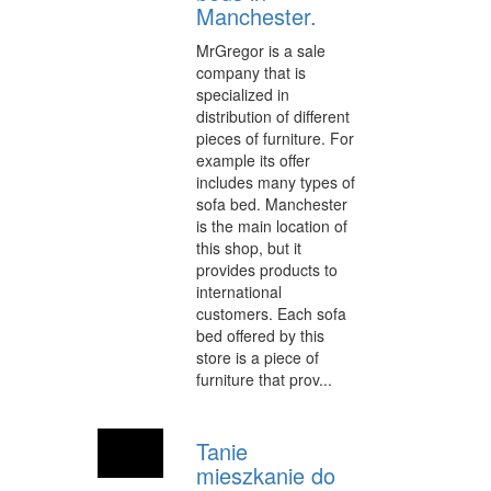
Manchester.
INFORMATYCZNE
MrGregor is a sale
RESTAURACJE, CATERING
company that is
specialized in
FOTOGRAFIA
distribution of different
pieces of furniture. For
ADWOKACI, PORADY PRAWNE
example its offer
includes many types of
WETERYNARYJNE, HODOWLA ZWIERZĄT
sofa bed. Manchester
is the main location of
SPRZĄTANIE, PORZĄDKOWANIE
this shop, but it
provides products to
SERWIS
international
customers. Each sofa
OPIEKA
bed offered by this
store is a piece of
INNE USŁUGI
furniture that prov...
ZWIEDZANIE
HOTELE I NOCLEGI
Tanie
mieszkanie do
PODRÓŻE