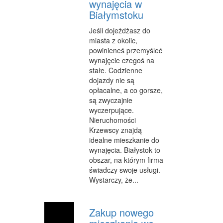
wynajęcia w
Białymstoku
WYPOCZYNEK
Jeśli dojeżdżasz do
URODA
miasta z okolic,
powinieneś przemyśleć
DIETETYKA, ODCHUDZANIE
wynajęcie czegoś na
stałe. Codzienne
KOSMETYKI
dojazdy nie są
opłacalne, a co gorsze,
LECZENIE
są zwyczajnie
SALONY KOSMETYCZNE
wyczerpujące.
Nieruchomości
SPRZĘT MEDYCZNY
Krzewscy znajdą
idealne mieszkanie do
SOFTWARE
wynajęcia. Białystok to
obszar, na którym firma
OPROGRAMOWANIE
świadczy swoje usługi.
Wystarczy, że...
STRONY INTERNETOWE
KONTAKT
Zakup nowego