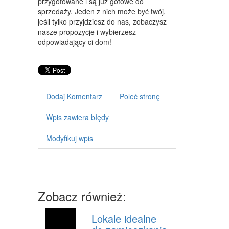
przygotowane i są już gotowe do
ART. DLA ZWIERZĄT
sprzedaży. Jeden z nich może być twój,
jeśli tylko przyjdziesz do nas, zobaczysz
OGRÓD, ROŚLINY
nasze propozycje i wybierzesz
odpowiadający ci dom!
CHEMIA
ART. SPOŻYWCZE
MATERIAŁY EKSPLOATACYJNE
Dodaj Komentarz
Poleć stronę
INNE SKLEPY
Wpis zawiera błędy
SPRZĘT
Modyfikuj wpis
MASZYNY
NARZĘDZIA
PRZEMYSŁ METALOWY
Zobacz również:
TRANSPORT
Lokale idealne
TRANSPORT