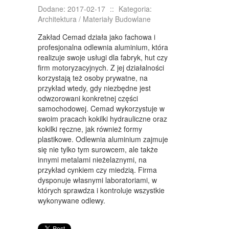
KURSY I SZKOLENIA
Dodane: 2017-02-17
::
Kategoria:
Architektura / Materiały Budowlane
TŁUMACZENIA
Zakład Cemad działa jako fachowa i
KSIĄŻKI, CZASOPISMA
profesjonalna odlewnia aluminium, która
realizuje swoje usługi dla fabryk, hut czy
SPRZEDAŻ INTERNTOWA
firm motoryzacyjnych. Z jej działalności
BIŻUTERIA
korzystają też osoby prywatne, na
przykład wtedy, gdy niezbędne jest
DLA DZIECI
odwzorowani konkretnej części
samochodowej. Cemad wykorzystuje w
MEBLE
swoim pracach kokilki hydrauliczne oraz
kokilki ręczne, jak również formy
WYPOSAŻENIE WNĘTRZ
plastikowe. Odlewnia aluminium zajmuje
się nie tylko tym surowcem, ale także
WYPOSAŻENIE ŁAZIENKI
innymi metalami nieżelaznymi, na
przykład cynkiem czy miedzią. Firma
ODZIEŻ
dysponuje własnymi laboratoriami, w
których sprawdza i kontroluje wszystkie
SPORT
wykonywane odlewy.
ELEKTRONIKA, RTV, AGD