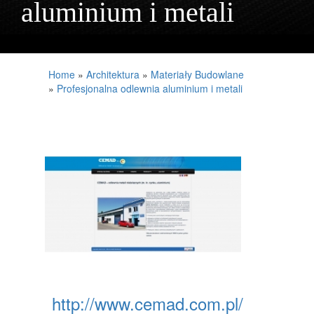
aluminium i metali
PROJEKTOWANIE
REMONTY, ELEKTRYK, HYDRAULIK
MATERIAŁY BUDOWLANE
Home
»
Architektura
»
Materiały Budowlane
»
Profesjonalna odlewnia aluminium i metali
LOKUM
DRZWI I OKNA
NIERUCHOMOŚCI, DZIAŁKI
DOMY, MIESZKANIA
UMIEJĘTNOŚCI
PLACÓWKI EDUKACYJNE
KURSY JĘZYKOWE
KONFERENCJE, SALE SZKOLENIOWE
http://www.cemad.com.pl/