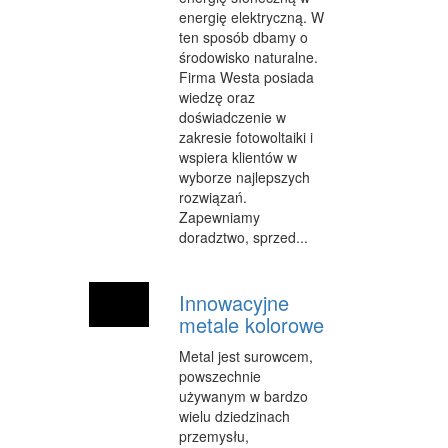
CZĘŚCI SAMOCHODOWE
energię elektryczną. W
ten sposób dbamy o
WYNAJEM
środowisko naturalne.
Firma Westa posiada
USŁUGI MOTORYZACYJNE
wiedzę oraz
doświadczenie w
SALONY, KOMISY
zakresie fotowoltaiki i
wspiera klientów w
PUBLIC RELATIONS
wyborze najlepszych
rozwiązań.
AGENCJE REKLAMOWE
Zapewniamy
doradztwo, sprzed...
MATERIAŁY REKLAMOWE
INNE AGENCJE
Innowacyjne
GIMNASTYKA
metale kolorowe
Metal jest surowcem,
IMPREZY INTEGRACYJNE
powszechnie
HOBBY
używanym w bardzo
wielu dziedzinach
BRANŻE
przemysłu,