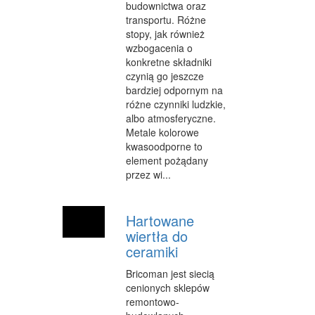
budownictwa oraz
INFORMATYCZNE
transportu. Różne
stopy, jak również
RESTAURACJE, CATERING
wzbogacenia o
konkretne składniki
FOTOGRAFIA
czynią go jeszcze
bardziej odpornym na
ADWOKACI, PORADY PRAWNE
różne czynniki ludzkie,
albo atmosferyczne.
WETERYNARYJNE, HODOWLA ZWIERZĄT
Metale kolorowe
kwasoodporne to
SPRZĄTANIE, PORZĄDKOWANIE
element pożądany
przez wi...
SERWIS
OPIEKA
Hartowane
INNE USŁUGI
wiertła do
ceramiki
ZWIEDZANIE
Bricoman jest siecią
HOTELE I NOCLEGI
cenionych sklepów
remontowo-
PODRÓŻE