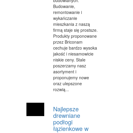
budowlanych.
Budowanie,
WYPOCZYNEK
remontowanie i
wykańczanie
URODA
mieszkania z naszą
firmą staje się prostsze.
DIETETYKA, ODCHUDZANIE
Produkty proponowane
przez Briconam
KOSMETYKI
cechuje bardzo wysoka
jakość i niesamowicie
LECZENIE
niskie ceny. Stale
SALONY KOSMETYCZNE
poszerzamy nasz
asortyment i
SPRZĘT MEDYCZNY
proponujemy nowe
oraz ulepszone
SOFTWARE
rozwią...
OPROGRAMOWANIE
Najlepsze
STRONY INTERNETOWE
drewniane
podłogi
KONTAKT
łązienkowe w