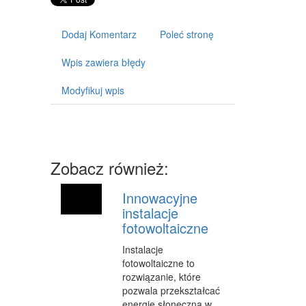
ART. DLA ZWIERZĄT
OGRÓD, ROŚLINY
Dodaj Komentarz
Poleć stronę
CHEMIA
Wpis zawiera błędy
ART. SPOŻYWCZE
Modyfikuj wpis
MATERIAŁY EKSPLOATACYJNE
INNE SKLEPY
SPRZĘT
Zobacz również:
MASZYNY
Innowacyjne
instalacje
NARZĘDZIA
fotowoltaiczne
PRZEMYSŁ METALOWY
Instalacje
fotowoltaiczne to
TRANSPORT
rozwiązanie, które
TRANSPORT
pozwala przekształcać
energię słoneczną w