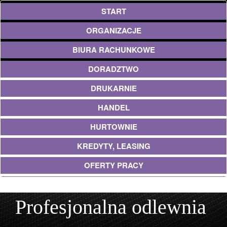
START
ORGANIZACJE
BIURA RACHUNKOWE
DORADZTWO
DRUKARNIE
HANDEL
HURTOWNIE
KREDYTY, LEASING
OFERTY PRACY
UBEZPIECZENIA
Profesjonalna odlewnia
EKOLOGIA
ARCHITEKTURA