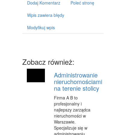
Dodaj Komentarz
Poleć stronę
CZĘŚCI SAMOCHODOWE
Wpis zawiera błędy
WYNAJEM
Modyfikuj wpis
USŁUGI MOTORYZACYJNE
SALONY, KOMISY
PUBLIC RELATIONS
Zobacz również:
AGENCJE REKLAMOWE
MATERIAŁY REKLAMOWE
Administrowanie
nieruchomościami
INNE AGENCJE
na terenie stolicy
GIMNASTYKA
Firma A B to
profesjonalny i
IMPREZY INTEGRACYJNE
najlepszy zarządca
nieruchomości w
HOBBY
Warszawie.
Specjalizuje się w
BRANŻE
administrowaniu