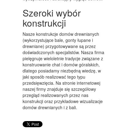
ART. DLA ZWIERZĄT
Szeroki wybór
OGRÓD, ROŚLINY
konstrukcji
CHEMIA
Nasze konstrukcje domów drewnianych
ART. SPOŻYWCZE
(wykorzystujące bale, gonty łupane i
drewniane) przygotowywane są przez
MATERIAŁY EKSPLOATACYJNE
doświadczonych specjalistów. Nasza firma
pielęgnuje wieloletnie tradycje związane z
INNE SKLEPY
konstruowanie chat i domów góralskich,
dlatego posiadamy niezbędną wiedzę, w
SPRZĘT
jaki sposób realizować tego typu
przedsięwzięcia. Na stronie internetowej
MASZYNY
naszej firmy znajduje się szczegółowy
przegląd realizowanych przez nas
NARZĘDZIA
konstrukcji oraz przykładowe wizualizacje
PRZEMYSŁ METALOWY
domów drewnianych i z bali.
TRANSPORT
TRANSPORT