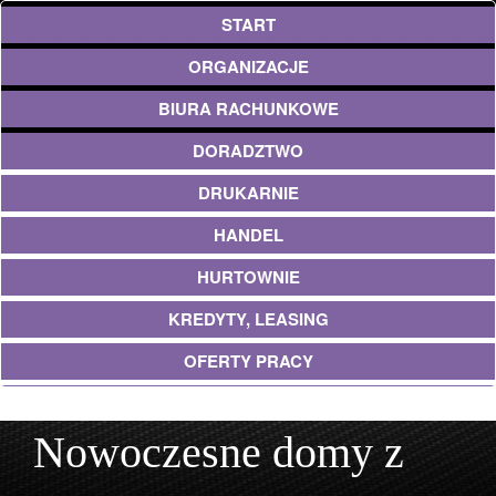
START
ORGANIZACJE
BIURA RACHUNKOWE
DORADZTWO
DRUKARNIE
HANDEL
HURTOWNIE
KREDYTY, LEASING
OFERTY PRACY
UBEZPIECZENIA
Nowoczesne domy z
EKOLOGIA
ARCHITEKTURA