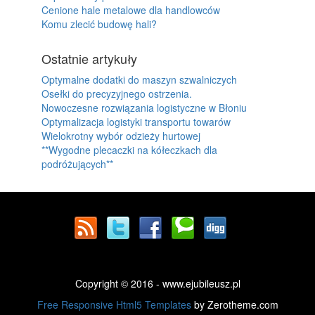
Cenione hale metalowe dla handlowców
Komu zlecić budowę hali?
Ostatnie artykuły
Optymalne dodatki do maszyn szwalniczych
Osełki do precyzyjnego ostrzenia.
Nowoczesne rozwiązania logistyczne w Błoniu
Optymalizacja logistyki transportu towarów
Wielokrotny wybór odzieży hurtowej
**Wygodne plecaczki na kółeczkach dla
podróżujących**
Copyright © 2016 - www.ejubileusz.pl
Free Responsive Html5 Templates
by Zerotheme.com