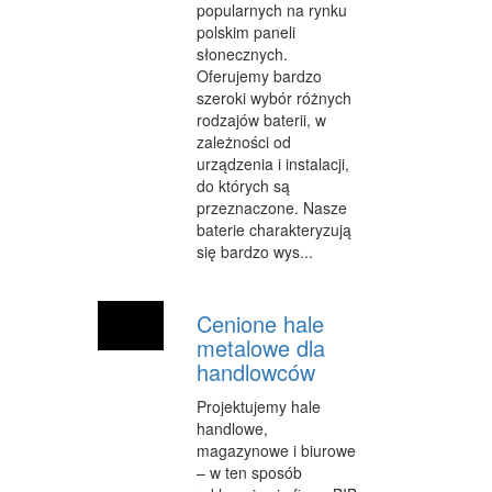
popularnych na rynku
polskim paneli
WYPOCZYNEK
słonecznych.
Oferujemy bardzo
URODA
szeroki wybór różnych
DIETETYKA, ODCHUDZANIE
rodzajów baterii, w
zależności od
KOSMETYKI
urządzenia i instalacji,
do których są
LECZENIE
przeznaczone. Nasze
baterie charakteryzują
SALONY KOSMETYCZNE
się bardzo wys...
SPRZĘT MEDYCZNY
Cenione hale
SOFTWARE
metalowe dla
handlowców
OPROGRAMOWANIE
Projektujemy hale
STRONY INTERNETOWE
handlowe,
magazynowe i biurowe
KONTAKT
– w ten sposób