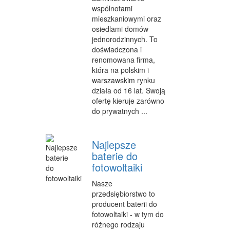
wspólnotami
INFORMATYCZNE
mieszkaniowymi oraz
osiedlami domów
RESTAURACJE, CATERING
jednorodzinnych. To
doświadczona i
FOTOGRAFIA
renomowana firma,
która na polskim i
ADWOKACI, PORADY PRAWNE
warszawskim rynku
WETERYNARYJNE, HODOWLA ZWIERZĄT
działa od 16 lat. Swoją
ofertę kieruje zarówno
SPRZĄTANIE, PORZĄDKOWANIE
do prywatnych ...
SERWIS
Najlepsze
OPIEKA
baterie do
fotowoltaiki
INNE USŁUGI
Nasze
ZWIEDZANIE
przedsiębiorstwo to
producent baterii do
HOTELE I NOCLEGI
fotowoltaiki - w tym do
różnego rodzaju
PODRÓŻE