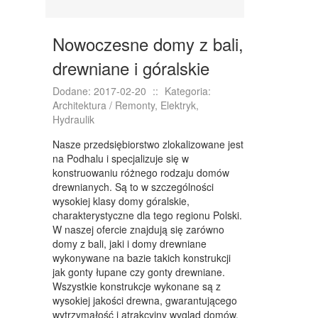
KURSY I SZKOLENIA
TŁUMACZENIA
Nowoczesne domy z bali,
KSIĄŻKI, CZASOPISMA
drewniane i góralskie
SPRZEDAŻ INTERNTOWA
Dodane: 2017-02-20
::
Kategoria:
Architektura / Remonty, Elektryk,
BIŻUTERIA
Hydraulik
DLA DZIECI
Nasze przedsiębiorstwo zlokalizowane jest
na Podhalu i specjalizuje się w
MEBLE
konstruowaniu różnego rodzaju domów
drewnianych. Są to w szczególności
WYPOSAŻENIE WNĘTRZ
wysokiej klasy domy góralskie,
charakterystyczne dla tego regionu Polski.
WYPOSAŻENIE ŁAZIENKI
W naszej ofercie znajdują się zarówno
ODZIEŻ
domy z bali, jaki i domy drewniane
wykonywane na bazie takich konstrukcji
SPORT
jak gonty łupane czy gonty drewniane.
Wszystkie konstrukcje wykonane są z
ELEKTRONIKA, RTV, AGD
wysokiej jakości drewna, gwarantującego
wytrzymałość i atrakcyjny wygląd domów.