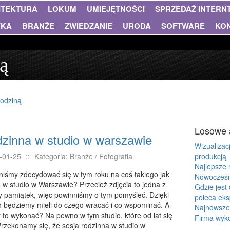
ITEKTURA
LOKUM
UMIEJĘTNOŚCI
SPRZEDAŻ INTER
YKA
BRANŻE
ZWIEDZANIE
URODA
SOFTWARE
KO
ną
rodziną
Losowe 
dzinna w studio w warszawie
Wizualiza
-01-25
::
Kategoria: Branże / Fotografia
produkcją
Najlepsze 
iśmy zdecydować się w tym roku na coś takiego jak
Nowoczesn
 w studio w Warszawie? Przecież zdjęcia to jedna z
Gdzie jes
y pamiątek, więc powinniśmy o tym pomyśleć. Dzięki
poleca eks
h będziemy mieli do czego wracać i co wspominać. A
Najnowsze 
to wykonać? Na pewno w tym studio, które od lat się
Firma wyko
Przekonamy się, że sesja rodzinna w studio w