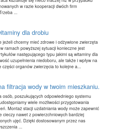
aca kształtuje się nieco inaczej niż w przypadku
jmowanych w razie kooperacji dwóch firm
rzeba ...
itaminy dla drobiu
 jeżeli chcemy mieć zdrowe i odżywione zwierzęta
o w ramach powyższej sytuacji konieczne jest
rtykułów następującego typu jakimi są witaminy dla
iwość uzupełnienia niedoboru, ale także i wpływ na
 części organów zwierzęcia to kolejne a...
a filtracja wody w twoim mieszkaniu.
la osób, poszukujących odpowiedniego systemu
dy udostępniamy wiele możliwości przygotowania
zeń. Montaż stacji uzdatniania wody może zapewnić
e cieczy nawet z powierzchniowych bardziej
onych ujęć. Dzięki dostosowanym przez nas
zczenia ...