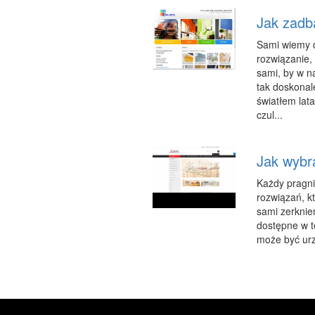
Jak zadb
Sami wiemy d
rozwiązanie,
sami, by w n
tak doskonal
światłem lata
czul...
Jak wybr
Każdy pragnie
rozwiązań, k
sami zerknie
dostępne w te
może być urz