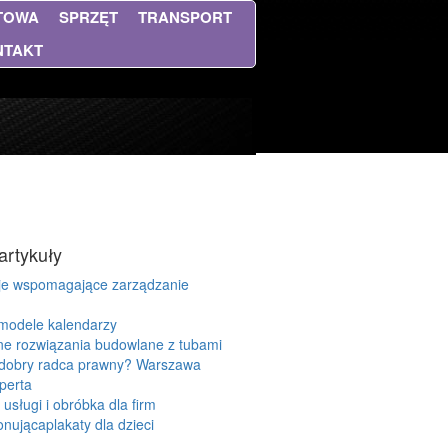
NTOWA
SPRZĘT
TRANSPORT
NTAKT
artykuły
cje wspomagające zarządzanie
modele kalendarzy
e rozwiązania budowlane z tubami
t dobry radca prawny? Warszawa
perta
usługi i obróbka dla firm
nującaplakaty dla dzieci