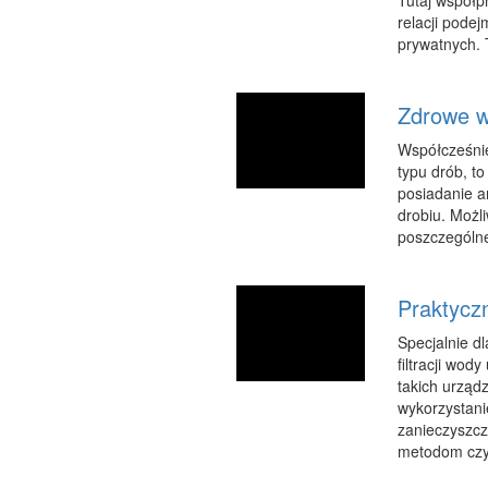
Tutaj współpr
relacji pode
prywatnych. T
Zdrowe w
Współcześnie
typu drób, t
posiadanie a
drobiu. Możl
poszczególne
Praktyczn
Specjalnie d
filtracji wo
takich urząd
wykorzystani
zanieczyszcz
metodom czys