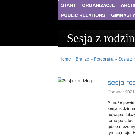
START
ORGANIZACJE
ARCH
PUBLIC RELATIONS
GIMNAST
Sesja z rodzi
Home
»
Branże
»
Fotografia
»
Sesja z 
sesja ro
Dodane: 2021
A może powinn
sesja rodzinna
najwspanialsz
temu po latac
gdzie możemy 
tym zajmuje. 