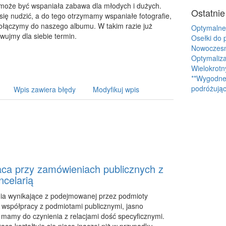
może być wspaniała zabawa dla młodych i dużych.
Ostatnie
się nudzić, a do tego otrzymamy wspaniałe fotografie,
ołączymy do naszego albumu. W takim razie już
Optymalne
rwujmy dla siebie termin.
Osełki do 
Nowoczesne
Optymaliza
Wielokrotn
**Wygodne 
podróżując
Wpis zawiera błędy
Modyfikuj wpis
ca przy zamówieniach publicznych z
ncelarią
ia wynikające z podejmowanej przez podmioty
współpracy z podmiotami publicznymi, jasno
 mamy do czynienia z relacjami dość specyficznymi.