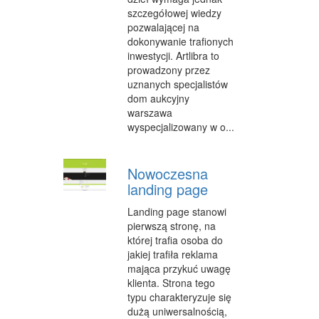
szczegółowej wiedzy
WYPOCZYNEK
pozwalającej na
dokonywanie trafionych
URODA
inwestycji. Artlibra to
prowadzony przez
DIETETYKA, ODCHUDZANIE
uznanych specjalistów
dom aukcyjny
KOSMETYKI
warszawa
wyspecjalizowany w o...
LECZENIE
SALONY KOSMETYCZNE
Nowoczesna
SPRZĘT MEDYCZNY
landing page
SOFTWARE
Landing page stanowi
pierwszą stronę, na
OPROGRAMOWANIE
której trafia osoba do
jakiej trafiła reklama
STRONY INTERNETOWE
mająca przykuć uwagę
klienta. Strona tego
KONTAKT
typu charakteryzuje się
dużą uniwersalnością,