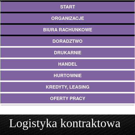
START
ORGANIZACJE
BIURA RACHUNKOWE
DORADZTWO
DRUKARNIE
HANDEL
HURTOWNIE
KREDYTY, LEASING
OFERTY PRACY
UBEZPIECZENIA
Logistyka kontraktowa
EKOLOGIA
ARCHITEKTURA