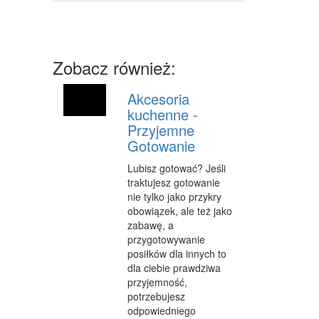
ART. DLA ZWIERZĄT
OGRÓD, ROŚLINY
CHEMIA
Zobacz również:
ART. SPOŻYWCZE
Akcesoria
kuchenne -
MATERIAŁY EKSPLOATACYJNE
Przyjemne
INNE SKLEPY
Gotowanie
SPRZĘT
Lubisz gotować? Jeśli
traktujesz gotowanie
MASZYNY
nie tylko jako przykry
obowiązek, ale też jako
NARZĘDZIA
zabawę, a
przygotowywanie
PRZEMYSŁ METALOWY
posiłków dla innych to
dla ciebie prawdziwa
TRANSPORT
przyjemność,
potrzebujesz
TRANSPORT
odpowiedniego