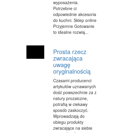
wyposażenia.
CZĘŚCI SAMOCHODOWE
Potrzebne ci
odpowiednie akcesoria
WYNAJEM
do kuchni. Sklep online
Przyjemne Gotowanie
USŁUGI MOTORYZACYJNE
to idealne rozwią...
SALONY, KOMISY
PUBLIC RELATIONS
Prosta rzecz
zwracająca
AGENCJE REKLAMOWE
uwagę
oryginalnością
MATERIAŁY REKLAMOWE
Czasami producenci
INNE AGENCJE
artykułów uznawanych
dość powszechnie za z
GIMNASTYKA
natury prozaiczne,
potrafią w ciekawy
IMPREZY INTEGRACYJNE
sposób zaskoczyć.
Wprowadzają do
HOBBY
obiegu produkty
zwracające na siebie
BRANŻE