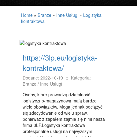
PROJEKTOWANIE
Home
»
Branże
»
Inne Usługi
»
Logistyka
REMONTY, ELEKTRYK, HYDRAULIK
kontraktowa
MATERIAŁY BUDOWLANE
LOKUM
https://3lp.eu/logistyka-
DRZWI I OKNA
kontraktowa/
NIERUCHOMOŚCI, DZIAŁKI
Dodane: 2022-10-19
::
Kategoria:
DOMY, MIESZKANIA
Branże / Inne Usługi
UMIEJĘTNOŚCI
Osoby, które prowadzą działalność
logistyczno-magazynową mają bardzo
PLACÓWKI EDUKACYJNE
wiele obowiązków. Mogą jednak odciążyć
się zdecydowanie od wielu spraw,
KURSY JĘZYKOWE
ponieważ z zapałem zajmie się nimi nasza
KONFERENCJE, SALE SZKOLENIOWE
firma 3LP.Logistyka kontraktowa —
profesjonalne usługi na najwyższym