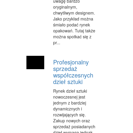
uwagę bardzo
INFORMATYCZNE
oryginalnym,
chwytliwym designem.
RESTAURACJE, CATERING
Jako przykład można
śmiało podać rynek
FOTOGRAFIA
opakowań. Tutaj także
można spotkać się z
ADWOKACI, PORADY PRAWNE
pr...
WETERYNARYJNE, HODOWLA ZWIERZĄT
Profesjonalny
SPRZĄTANIE, PORZĄDKOWANIE
sprzedaż
współczesnych
SERWIS
dzieł sztuki
OPIEKA
Rynek dzieł sztuki
nowoczesnej jest
INNE USŁUGI
jednym z bardziej
ZWIEDZANIE
dynamicznych i
rozwijających się.
HOTELE I NOCLEGI
Zakup nowych oraz
sprzedaż posiadanych
PODRÓŻE
dzieł wymaga jednak