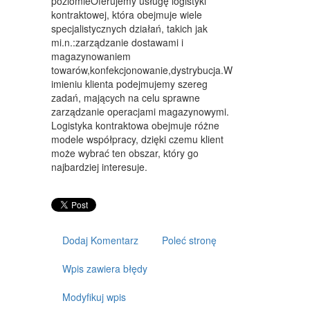
KURSY I SZKOLENIA
poziomieOferujemy usługę logistyki
kontraktowej, która obejmuje wiele
TŁUMACZENIA
specjalistycznych działań, takich jak
mi.n.:zarządzanie dostawami i
KSIĄŻKI, CZASOPISMA
magazynowaniem
towarów,konfekcjonowanie,dystrybucja.W
SPRZEDAŻ INTERNTOWA
imieniu klienta podejmujemy szereg
zadań, mających na celu sprawne
BIŻUTERIA
zarządzanie operacjami magazynowymi.
Logistyka kontraktowa obejmuje różne
DLA DZIECI
modele współpracy, dzięki czemu klient
może wybrać ten obszar, który go
MEBLE
najbardziej interesuje.
WYPOSAŻENIE WNĘTRZ
WYPOSAŻENIE ŁAZIENKI
ODZIEŻ
Dodaj Komentarz
Poleć stronę
SPORT
Wpis zawiera błędy
ELEKTRONIKA, RTV, AGD
Modyfikuj wpis