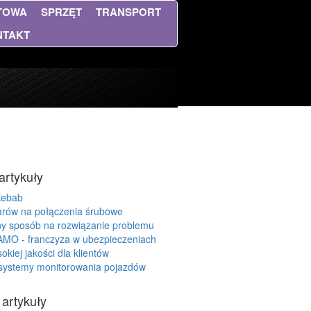
NTOWA
SPRZĘT
TRANSPORT
NTAKT
artykuły
Kebab
rów na połączenia śrubowe
ny sposób na rozwiązanie problemu
AMO - franczyza w ubezpieczeniach
okiej jakości dla klientów
 systemy monitorowania pojazdów
 artykuły