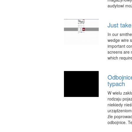
audytowi moż
Just take
In our smithe
wedge wire s
important con
screens are m
which require
Odbojnic
typach
W wielu zak
rodzaju pojaz
niekiedy ni
urządzeniom.
źle poprowad
odbojnice. Te