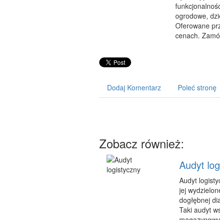
funkcjonalnoś
ogrodowe, dzię
Oferowane prz
cenach. Zamów
Dodaj Komentarz
Poleć stronę
Zobacz również:
Audyt log
Audyt logisty
jej wydzielo
dogłębnej di
Taki audyt w
magazynowych