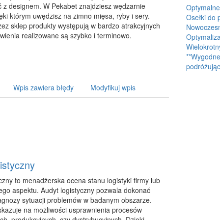
ć z designem. W Pekabet znajdziesz wędzarnie
Optymalne
ki którym uwędzisz na zimno mięsa, ryby i sery.
Osełki do 
ez sklep produkty występują w bardzo atrakcyjnych
Nowoczesne
ienia realizowane są szybko i terminowo.
Optymaliza
Wielokrotn
**Wygodne 
podróżując
Wpis zawiera błędy
Modyfikuj wpis
istyczny
czny to menadżerska ocena stanu logistyki firmy lub
nego aspektu. Audyt logistyczny pozwala dokonać
agnozy sytuacji problemów w badanym obszarze.
skazuje na możliwości usprawnienia procesów
, produkcyjnych, czy dystrybucyjnych. Dzięki