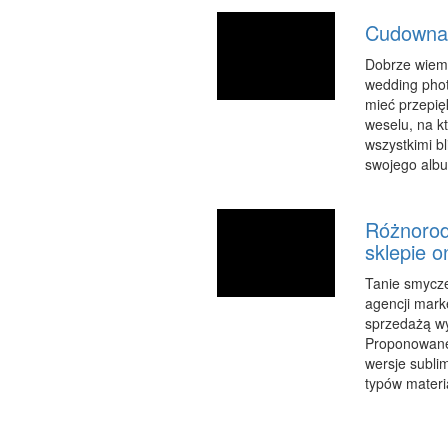
Cudowna 
Dobrze wiemy
wedding phot
mieć przepię
weselu, na k
wszystkimi bl
swojego albu.
Różnorod
sklepie o
Tanie smycz
agencji marke
sprzedażą wy
Proponowane
wersje sublim
typów materia