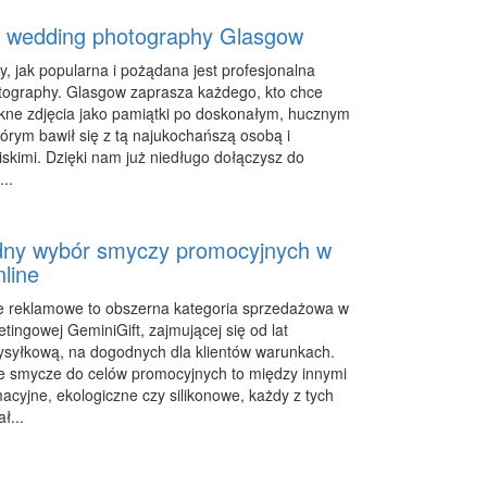
wedding photography Glasgow
, jak popularna i pożądana jest profesjonalna
ography. Glasgow zaprasza każdego, kto chce
kne zdjęcia jako pamiątki po doskonałym, hucznym
tórym bawił się z tą najukochańszą osobą i
iskimi. Dzięki nam już niedługo dołączysz do
..
ny wybór smyczy promocyjnych w
nline
e reklamowe to obszerna kategoria sprzedażowa w
tingowej GeminiGift, zajmującej się od lat
syłkową, na dogodnych dla klientów warunkach.
 smycze do celów promocyjnych to między innymi
acyjne, ekologiczne czy silikonowe, każdy z tych
ł...