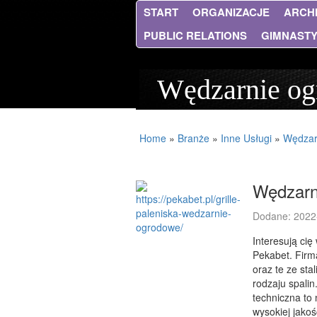
START
ORGANIZACJE
ARCH
PUBLIC RELATIONS
GIMNAST
Wędzarnie o
Home
»
Branże
»
Inne Usługi
»
Wędzar
Wędzarn
Dodane: 2022
Interesują ci
Pekabet. Firm
oraz te ze sta
rodzaju spali
techniczna to
wysokiej jako