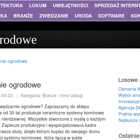
ITEKTURA
LOKUM
UMIEJĘTNOŚCI
SPRZEDAŻ INTER
YKA
BRANŻE
ZWIEDZANIE
URODA
SOFTWARE
KO
grodowe
nie ogrodowe
Losowe 
ie ogrodowe
Osmania 
Wybór sma
-03-03
::
Kategoria: Branże / Inne Usługi
Innowacyj
ę wędzarnie ogrodowe? Zapraszamy do sklepu
Agencja D
a od 30 lat produkuje ceramiczne systemy kominowe
Pralnia wys
li nierdzewnej. Wszystkie stworzone z myślą o każdym
Najlepsze
n. Zaplecze produkcyjne i wyspecjalizowana kadra
 nasze atuty, dzięki którym kupisz do swojego domu
Ostatnie
ści systemy kominowe, które łączą w sobie