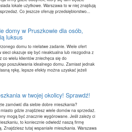
siada lokale użytkowe. Warszawa to w niej znajdują
 sprzedaż. Co jeszcze oferuję przedsiębiorstwo...
ie domy w Pruszkowie dla osób,
ią luksus
onego domu to niełatwe zadanie. Wiele ofert
 sieci okazuje się być nieaktualna lub niezgodna z
z co wielu klientów zniechęca się do
ego poszukiwania idealnego domu. Zamiast jednak
łasną rękę, lepsze efekty można uzyskać jeżeli
szkania w twojej okolicy! Sprawdź!
zie zamówić dla siebie dobre mieszkania?
miasto gdzie znajdziesz wiele domów na sprzedaż.
eny mogą być znacznie wygórowane. Jeśli zależy ci
eszkaniu, to koniecznie odwiedź naszą firmę
. Znajdziesz tutaj wspaniałe mieszkania. Warszawa