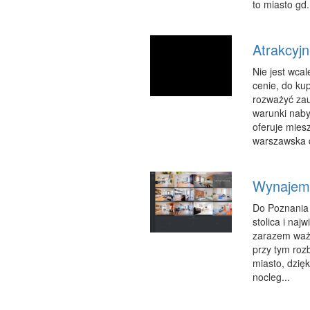
to miasto gd.
Atrakcyjn
Nie jest wcal
cenie, do ku
rozważyć zau
warunki naby
oferuje mies
warszawska dz
Wynajem 
Do Poznania 
stolica i naj
zarazem ważn
przy tym roz
miasto, dzię
nocleg...