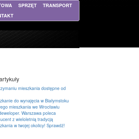
NTOWA
SPRZĘT
TRANSPORT
NTAKT
artykuły
rzymaniu mieszkania dostępne od
zkanie do wynajęcia w Białymstoku
ego mieszkania we Wrocławiu
 deweloper. Warszawa poleca
ucent z wieloletnią tradycją
zkania w twojej okolicy! Sprawdź!