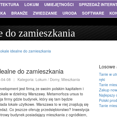
ITEKTURA
LOKUM
UMIEJĘTNOŚCI
SPRZEDAŻ INTER
YKA
BRANŻE
ZWIEDZANIE
URODA
SOFTWARE
KO
e do zamieszkania
okale idealne do zamieszkania
Losowe 
dealne do zamieszkania
Tanie w ut
-04-08
::
Kategoria: Lokum / Domy, Mieszkania
ręki
Tanie mies
evelopment jest firmą ze swoim polskim kapitałem i
Zakup now
lokale w dzielnicy Warszawy. Metamorfoza ursus to
Najlepszy
a firmy gdzie budynek, który się tam będzie
Polski prod
iada lokale użytkowe. Warszawa to w niej znajdują się
Tanie mies
edaż. Co jeszcze oferuję przedsiębiorstwo? Inwestycja
ętrowy budynek posiadający mieszkania z ogródkiem,