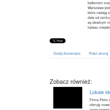
balkonem oraz 
Warszawa jest 
które nadają 
dala od centr
są idealnym m
hałasu miejsk
Dodaj Komentarz
Poleć stronę
Zobacz również:
Lokale i
Firma Petro 
oferuję nowe
nowa inwesty