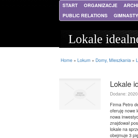
START
ORGANIZACJE
ARCH
PUBLIC RELATIONS
GIMNAST
Lokale idealn
Home
»
Lokum
»
Domy, Mieszkania
»
L
Lokale i
Dodane: 2020
Firma Petro d
oferuję nowe 
nowa inwestycj
znajdował pos
lokale na sprz
obejmuje 3 pi