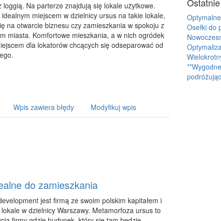
Ostatnie
loggią. Na parterze znajdują się lokale użytkowe.
idealnym miejscem w dzielnicy ursus na takie lokale,
Optymalne
się na otwarcie biznesu czy zamieszkania w spokoju z
Osełki do 
um miasta. Komfortowe mieszkania, a w nich ogródek
Nowoczesne
iejscem dla lokatorów chcących się odseparować od
Optymaliza
iego.
Wielokrotn
**Wygodne 
podróżując
Wpis zawiera błędy
Modyfikuj wpis
dealne do zamieszkania
development jest firmą ze swoim polskim kapitałem i
 lokale w dzielnicy Warszawy. Metamorfoza ursus to
cja firmy gdzie budynek, który się tam będzie