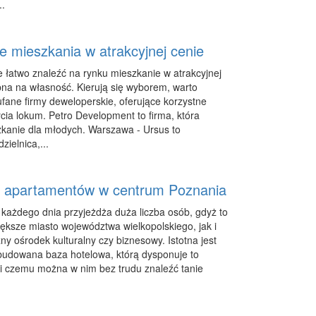
..
e mieszkania w atrakcyjnej cenie
e łatwo znaleźć na rynku mieszkanie w atrakcyjnej
pna na własność. Kierują się wyborem, warto
fane firmy deweloperskie, oferujące korzystne
cia lokum. Petro Development to firma, która
zkanie dla młodych. Warszawa - Ursus to
ielnica,...
apartamentów w centrum Poznania
każdego dnia przyjeżdża duża liczba osób, gdyż to
większe miasto województwa wielkopolskiego, jak i
y ośrodek kulturalny czy biznesowy. Istotna jest
budowana baza hotelowa, którą dysponuje to
ki czemu można w nim bez trudu znaleźć tanie