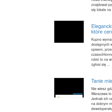
znajdował po
się lokale na
Eleganck
które cen
Kupno wymarz
dostępnych w
opisem, prze
czasochłonn
robić to na w
zgłosi się ...
Tanie mie
Nie wiesz gd
Warszawa to 
Jednak ich c
na dobrym mi
deweloperską