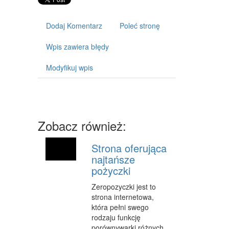
ART. DLA ZWIERZĄT
OGRÓD, ROŚLINY
Dodaj Komentarz
Poleć stronę
CHEMIA
Wpis zawiera błędy
ART. SPOŻYWCZE
Modyfikuj wpis
MATERIAŁY EKSPLOATACYJNE
INNE SKLEPY
SPRZĘT
Zobacz również:
MASZYNY
Strona oferująca
najtańsze
NARZĘDZIA
pożyczki
PRZEMYSŁ METALOWY
Zeropozyczki jest to
strona internetowa,
TRANSPORT
która pełni swego
TRANSPORT
rodzaju funkcję
porównywarki różnych