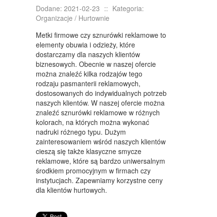
KURSY I SZKOLENIA
Dodane: 2021-02-23
::
Kategoria:
Organizacje / Hurtownie
TŁUMACZENIA
Metki firmowe czy sznurówki reklamowe to
KSIĄŻKI, CZASOPISMA
elementy obuwia i odzieży, które
dostarczamy dla naszych klientów
SPRZEDAŻ INTERNTOWA
biznesowych. Obecnie w naszej ofercie
BIŻUTERIA
można znaleźć kilka rodzajów tego
rodzaju pasmanterii reklamowych,
DLA DZIECI
dostosowanych do indywidualnych potrzeb
naszych klientów. W naszej ofercie można
MEBLE
znaleźć sznurówki reklamowe w różnych
kolorach, na których można wykonać
WYPOSAŻENIE WNĘTRZ
nadruki różnego typu. Dużym
zainteresowaniem wśród naszych klientów
WYPOSAŻENIE ŁAZIENKI
cieszą się także klasyczne smycze
reklamowe, które są bardzo uniwersalnym
ODZIEŻ
środkiem promocyjnym w firmach czy
instytucjach. Zapewniamy korzystne ceny
SPORT
dla klientów hurtowych.
ELEKTRONIKA, RTV, AGD