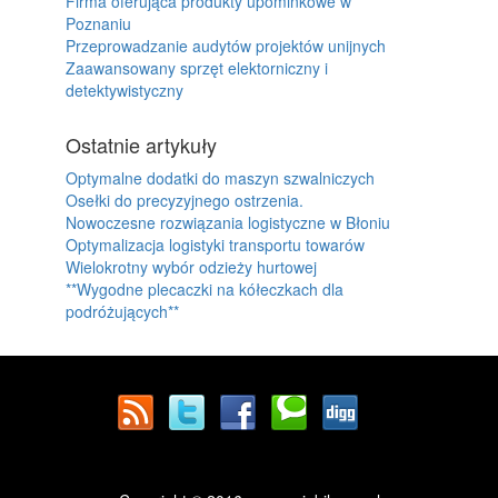
Firma oferująca produkty upominkowe w
Poznaniu
Przeprowadzanie audytów projektów unijnych
Zaawansowany sprzęt elektorniczny i
detektywistyczny
Ostatnie artykuły
Optymalne dodatki do maszyn szwalniczych
Osełki do precyzyjnego ostrzenia.
Nowoczesne rozwiązania logistyczne w Błoniu
Optymalizacja logistyki transportu towarów
Wielokrotny wybór odzieży hurtowej
**Wygodne plecaczki na kółeczkach dla
podróżujących**