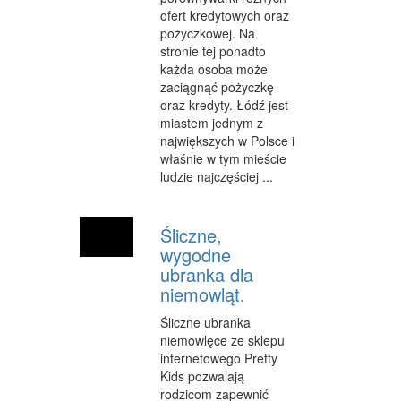
CZĘŚCI SAMOCHODOWE
ofert kredytowych oraz
pożyczkowej. Na
WYNAJEM
stronie tej ponadto
każda osoba może
USŁUGI MOTORYZACYJNE
zaciągnąć pożyczkę
oraz kredyty. Łódź jest
SALONY, KOMISY
miastem jednym z
największych w Polsce i
PUBLIC RELATIONS
właśnie w tym mieście
ludzie najczęściej ...
AGENCJE REKLAMOWE
MATERIAŁY REKLAMOWE
Śliczne,
wygodne
INNE AGENCJE
ubranka dla
GIMNASTYKA
niemowląt.
IMPREZY INTEGRACYJNE
Śliczne ubranka
niemowlęce ze sklepu
HOBBY
internetowego Pretty
Kids pozwalają
BRANŻE
rodzicom zapewnić