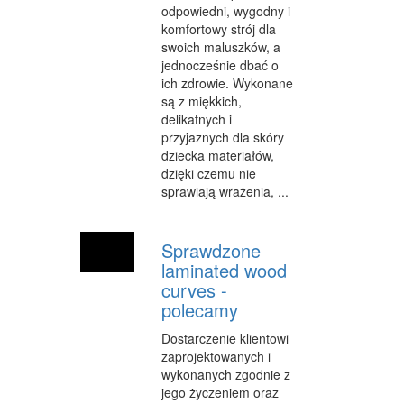
odpowiedni, wygodny i
INFORMATYCZNE
komfortowy strój dla
swoich maluszków, a
RESTAURACJE, CATERING
jednocześnie dbać o
ich zdrowie. Wykonane
FOTOGRAFIA
są z miękkich,
delikatnych i
ADWOKACI, PORADY PRAWNE
przyjaznych dla skóry
dziecka materiałów,
WETERYNARYJNE, HODOWLA ZWIERZĄT
dzięki czemu nie
sprawiają wrażenia, ...
SPRZĄTANIE, PORZĄDKOWANIE
SERWIS
Sprawdzone
OPIEKA
laminated wood
curves -
INNE USŁUGI
polecamy
ZWIEDZANIE
Dostarczenie klientowi
zaprojektowanych i
HOTELE I NOCLEGI
wykonanych zgodnie z
jego życzeniem oraz
PODRÓŻE