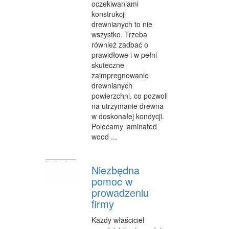
oczekiwaniami
konstrukcji
WYPOCZYNEK
drewnianych to nie
wszystko. Trzeba
URODA
również zadbać o
DIETETYKA, ODCHUDZANIE
prawidłowe i w pełni
skuteczne
KOSMETYKI
zaimpregnowanie
drewnianych
LECZENIE
powierzchni, co pozwoli
na utrzymanie drewna
SALONY KOSMETYCZNE
w doskonałej kondycji.
Polecamy laminated
SPRZĘT MEDYCZNY
wood ...
SOFTWARE
Niezbędna
OPROGRAMOWANIE
pomoc w
prowadzeniu
STRONY INTERNETOWE
firmy
KONTAKT
Każdy właściciel