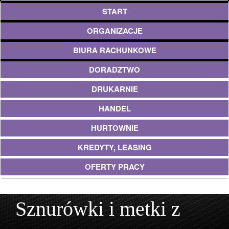
START
ORGANIZACJE
BIURA RACHUNKOWE
DORADZTWO
DRUKARNIE
HANDEL
HURTOWNIE
KREDYTY, LEASING
OFERTY PRACY
UBEZPIECZENIA
Sznurówki i metki z
EKOLOGIA
ARCHITEKTURA