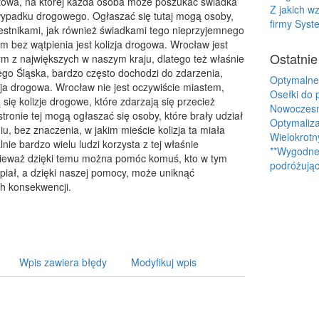
etowa, na której każda osoba może poszukać świadka
Z jakich w
ypadku drogowego. Ogłaszać się tutaj mogą osoby,
firmy Syst
zestnikami, jak również świadkami tego nieprzyjemnego
im bez wątpienia jest kolizja drogowa. Wrocław jest
Ostatnie
m z największych w naszym kraju, dlatego też właśnie
nego Śląska, bardzo często dochodzi do zdarzenia,
Optymalne
izja drogowa. Wrocław nie jest oczywiście miastem,
Osełki do 
 się kolizje drogowe, które zdarzają się przecież
Nowoczesne
tronie tej mogą ogłaszać się osoby, które brały udział
Optymaliza
u, bez znaczenia, w jakim mieście kolizja ta miała
Wielokrotn
lnie bardzo wielu ludzi korzysta z tej właśnie
**Wygodne 
nieważ dzięki temu można pomóc komuś, kto w tym
podróżując
piał, a dzięki naszej pomocy, może uniknąć
h konsekwencji.
Wpis zawiera błędy
Modyfikuj wpis