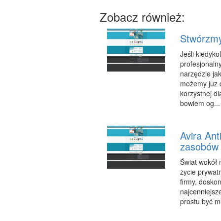
Zobacz również:
Stwórzmy
Jeśli kiedyk
profesjonaln
narzędzie jak
możemy juz d
korzystnej d
bowiem og...
Avira Ant
zasobów 
Świat wokół 
życie prywat
firmy, doskon
najcenniejsz
prostu być m