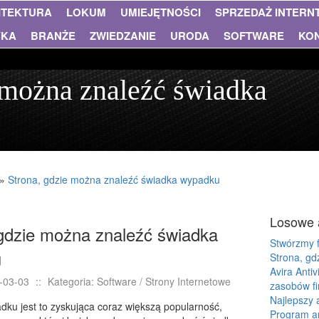
ITEKTURA
LOKUM
UMIEJĘTNOŚCI
SPRZEDAŻ INTER
YKA
BRANŻE
ZWIEDZANIE
URODA
SOFTWARE
KO
 można znaleźć świadka
»
Strona, gdzie można znaleźć świadka wypadku
Losowe 
gdzie można znaleźć świadka
Stwórzmy f
u
Strona, g
Avira Anti
-03-03
::
Kategoria: Software / Strony Internetowe
zasobów f
Najlepszy a
ku jest to zyskująca coraz większą popularność,
Program a