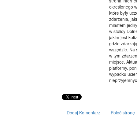
strona intern
określonego w
które były uc
zdarzenia, jak
miastem jedny
w stolicy Dol
jakim jest kol
gdzie zdarzają
wszędzie. Na s
w tym zdarzeni
miejsce. Aktua
platformy, po
wypadku ucier
nieprzyjemnyc
Dodaj Komentarz
Poleć stronę