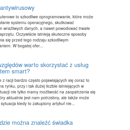
antywirusowy
uterowe to szkodliwe oprogramowanie, które może
ałanie systemu operacyjnego, skutkować
m wrażliwych danych, a nawet powodować trwałe
sprzętu. Oczywiście istnieją skuteczne sposoby
ia się przed tego rodzaju szkodliwym
iem. W bogatej ofer...
względów warto skorzystać z usług
stem smart?
z racji bardzo często pojawiających się coraz to
a rynku, przy i tak dużej liczbie istniejących w
tuacji nie tylko mamy możliwość na zaopatrzenia się
óry aktualnie jest nam potrzebny, ale także może
sytuacja kiedy to zakupiony artykuł nie...
gdzie można znaleźć świadka