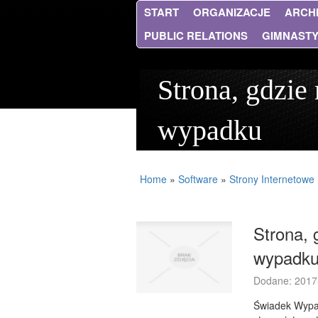
START
ORGANIZACJE
ARCH
PUBLIC RELATIONS
GIMNAST
Strona, gdzie
wypadku
Home
»
Software
»
Strony Internetowe
Strona, 
wypadk
Dodane: 2017
Świadek Wypad