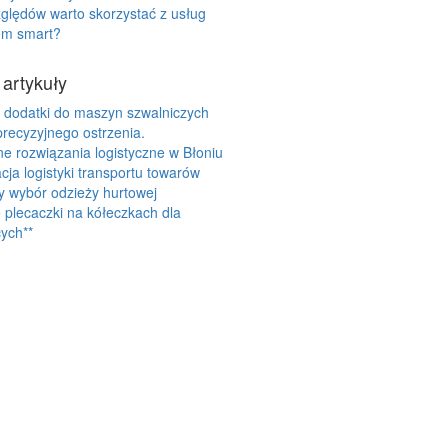
zględów warto skorzystać z usług
em smart?
 artykuły
 dodatki do maszyn szwalniczych
precyzyjnego ostrzenia.
 rozwiązania logistyczne w Błoniu
cja logistyki transportu towarów
y wybór odzieży hurtowej
plecaczki na kółeczkach dla
ych**