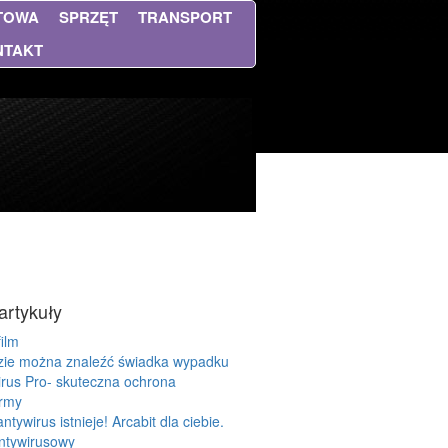
NTOWA
SPRZĘT
TRANSPORT
NTAKT
artykuły
ilm
dzie można znaleźć świadka wypadku
virus Pro- skuteczna ochrona
irmy
ntywirus istnieje! Arcabit dla ciebie.
ntywirusowy