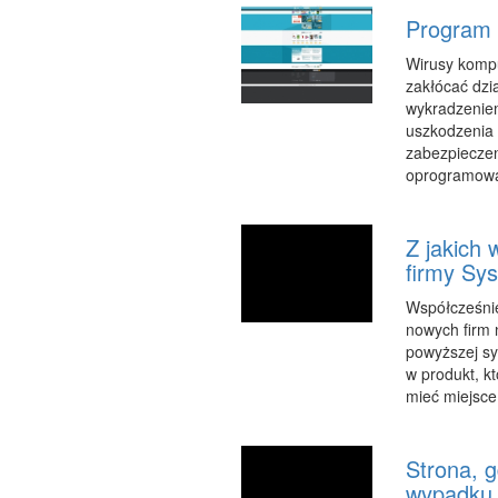
Program 
Wirusy komp
zakłócać dzi
wykradzenie
uszkodzenia 
zabezpieczen
oprogramowan
Z jakich 
firmy Sy
Współcześnie 
nowych firm n
powyższej sy
w produkt, kt
mieć miejsce 
Strona, 
wypadku