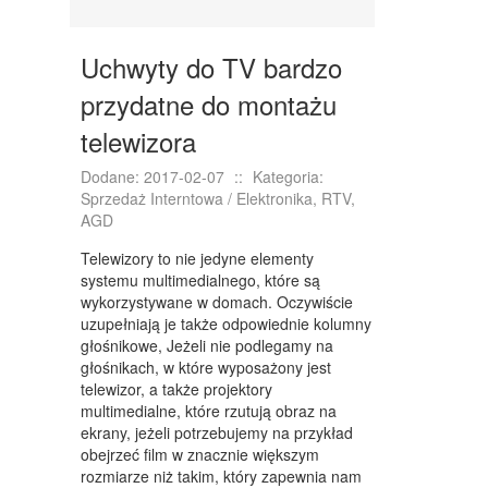
KURSY I SZKOLENIA
TŁUMACZENIA
Uchwyty do TV bardzo
KSIĄŻKI, CZASOPISMA
przydatne do montażu
SPRZEDAŻ INTERNTOWA
telewizora
BIŻUTERIA
Dodane: 2017-02-07
::
Kategoria:
Sprzedaż Interntowa / Elektronika, RTV,
DLA DZIECI
AGD
MEBLE
Telewizory to nie jedyne elementy
systemu multimedialnego, które są
WYPOSAŻENIE WNĘTRZ
wykorzystywane w domach. Oczywiście
uzupełniają je także odpowiednie kolumny
WYPOSAŻENIE ŁAZIENKI
głośnikowe, Jeżeli nie podlegamy na
głośnikach, w które wyposażony jest
ODZIEŻ
telewizor, a także projektory
multimedialne, które rzutują obraz na
SPORT
ekrany, jeżeli potrzebujemy na przykład
obejrzeć film w znacznie większym
ELEKTRONIKA, RTV, AGD
rozmiarze niż takim, który zapewnia nam