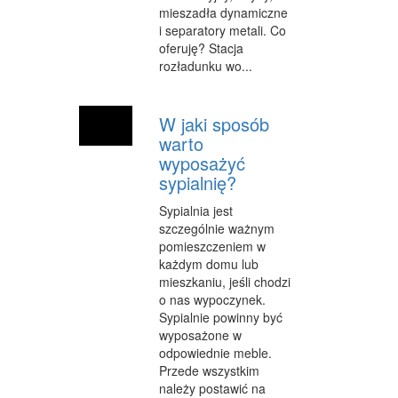
mieszadła dynamiczne
INFORMATYCZNE
i separatory metali. Co
oferuję? Stacja
RESTAURACJE, CATERING
rozładunku wo...
FOTOGRAFIA
W jaki sposób
ADWOKACI, PORADY PRAWNE
warto
WETERYNARYJNE, HODOWLA ZWIERZĄT
wyposażyć
sypialnię?
SPRZĄTANIE, PORZĄDKOWANIE
Sypialnia jest
SERWIS
szczególnie ważnym
pomieszczeniem w
OPIEKA
każdym domu lub
mieszkaniu, jeśli chodzi
INNE USŁUGI
o nas wypoczynek.
Sypialnie powinny być
ZWIEDZANIE
wyposażone w
odpowiednie meble.
HOTELE I NOCLEGI
Przede wszystkim
należy postawić na
PODRÓŻE