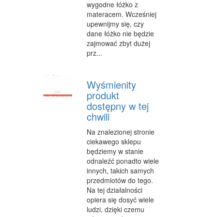
wygodne łóżko z
materacem. Wcześniej
WYPOCZYNEK
upewnijmy się, czy
dane łóżko nie będzie
URODA
zajmować zbyt dużej
DIETETYKA, ODCHUDZANIE
prz...
KOSMETYKI
Wyśmienity
LECZENIE
produkt
dostępny w tej
SALONY KOSMETYCZNE
chwili
SPRZĘT MEDYCZNY
Na znalezionej stronie
ciekawego sklepu
SOFTWARE
będziemy w stanie
odnaleźć ponadto wiele
OPROGRAMOWANIE
innych, takich samych
przedmiotów do tego.
STRONY INTERNETOWE
Na tej działalności
KONTAKT
opiera się dosyć wiele
ludzi, dzięki czemu