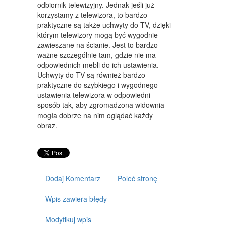
ART. DLA ZWIERZĄT
odbiornik telewizyjny. Jednak jeśli już
korzystamy z telewizora, to bardzo
OGRÓD, ROŚLINY
praktyczne są także uchwyty do TV, dzięki
którym telewizory mogą być wygodnie
CHEMIA
zawieszane na ścianie. Jest to bardzo
ważne szczególnie tam, gdzie nie ma
ART. SPOŻYWCZE
odpowiednich mebli do ich ustawienia.
Uchwyty do TV są również bardzo
MATERIAŁY EKSPLOATACYJNE
praktyczne do szybkiego i wygodnego
ustawienia telewizora w odpowiedni
INNE SKLEPY
sposób tak, aby zgromadzona widownia
mogła dobrze na nim oglądać każdy
SPRZĘT
obraz.
MASZYNY
NARZĘDZIA
PRZEMYSŁ METALOWY
Dodaj Komentarz
Poleć stronę
TRANSPORT
Wpis zawiera błędy
TRANSPORT
Modyfikuj wpis