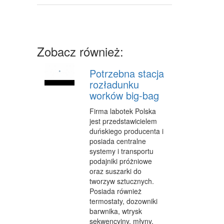
CZĘŚCI SAMOCHODOWE
WYNAJEM
USŁUGI MOTORYZACYJNE
Zobacz również:
SALONY, KOMISY
Potrzebna stacja
rozładunku
PUBLIC RELATIONS
worków big-bag
AGENCJE REKLAMOWE
Firma labotek Polska
jest przedstawicielem
MATERIAŁY REKLAMOWE
duńskiego producenta i
INNE AGENCJE
posiada centralne
systemy i transportu
GIMNASTYKA
podajniki próżniowe
oraz suszarki do
IMPREZY INTEGRACYJNE
tworzyw sztucznych.
Posiada również
HOBBY
termostaty, dozowniki
barwnika, wtrysk
BRANŻE
sekwencyjny, młyny,