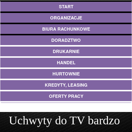
START
ORGANIZACJE
BIURA RACHUNKOWE
DORADZTWO
DRUKARNIE
HANDEL
HURTOWNIE
KREDYTY, LEASING
OFERTY PRACY
UBEZPIECZENIA
Uchwyty do TV bardzo
EKOLOGIA
ARCHITEKTURA