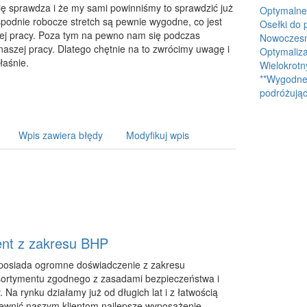
się sprawdza i że my sami powinniśmy to sprawdzić już
Optymalne
 spodnie robocze stretch są pewnie wygodne, co jest
Osełki do 
zej pracy. Poza tym na pewno nam się podczas
Nowoczesne
aszej pracy. Dlatego chętnie na to zwrócimy uwagę i
Optymaliza
właśnie.
Wielokrotn
**Wygodne 
podróżując
Wpis zawiera błędy
Modyfikuj wpis
nt z zakresu BHP
posiada ogromne doświadczenie z zakresu
ortymentu zgodnego z zasadami bezpieczeństwa i
. Na rynku działamy już od długich lat i z łatwością
wnić naszym klientom najlepsze wyposażenie.