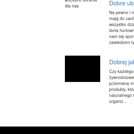
Dobre ub
Na pewno i m
mają do zaof
wszystko dzia
tania hurtow
nam się spor
zawiedzeni ty
Dobrej j
Czy każdego 
żywnościowe,
przemianę ma
produkty, kt
naturalnego 
organiz...