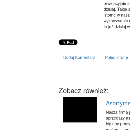
rewelacyjnie 
dzisiaj. Takie
istotne w nas
wykonywania n
to już dzisiaj 
Dodaj Komentarz
Poleć stronę
Zobacz również:
Asortyme
Nasza firma 
sprzedaży as
higieny pracy
możemy zape