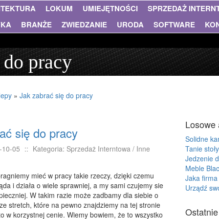
ITEKTURA
LOKUM
UMIEJĘTNOŚCI
SPRZEDAŻ INTER
YKA
BRANŻE
ZWIEDZANIE
URODA
SOFTWARE
KO
ę do pracy
lepy
»
Jak zabrać się do pracy
Losowe 
ać się do pracy
Solidne ka
-10-05
::
Kategoria: Sprzedaż Interntowa / Inne
Tanie stoły
Jedzenie d
Meble Blac
ragniemy mieć w pracy takie rzeczy, dzięki czemu
Jaka firma
da i działa o wiele sprawniej, a my sami czujemy sie
Urządź swó
ieczniej. W takim razie może zadbamy dla siebie o
e stretch, które na pewno znajdziemy na tej stronie
Ostatnie
 to w korzystnej cenie. Wiemy bowiem, że to wszystko