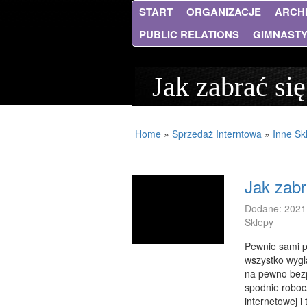
START
ORGANIZACJE
ARCH
PUBLIC RELATIONS
GIMNAST
Jak zabrać si
Home
»
Sprzedaż Interntowa
»
Inne Sk
Jak zabr
Dodane: 2021
Sklepy
Pewnie sami p
wszystko wyglą
na pewno bezp
spodnie robocz
internetowej i