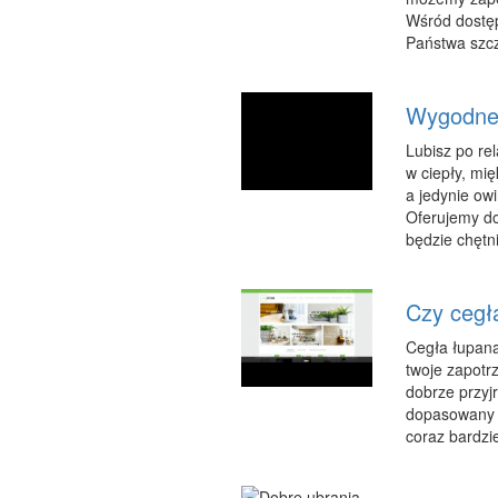
Wśród dostęp
Państwa szcz
Wygodne i
Lubisz po rel
w ciepły, mię
a jedynie ow
Oferujemy dob
będzie chętn
Czy cegł
Cegła łupana
twoje zapotr
dobrze przyjr
dopasowany d
coraz bardzi