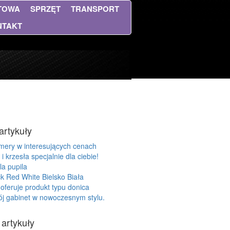
NTOWA
SPRZĘT
TRANSPORT
NTAKT
artykuły
mery w interesujących cenach
 i krzesła specjalnie dla ciebie!
la pupila
k Red White Bielsko Biała
 oferuje produkt typu donica
j gabinet w nowoczesnym stylu.
 artykuły