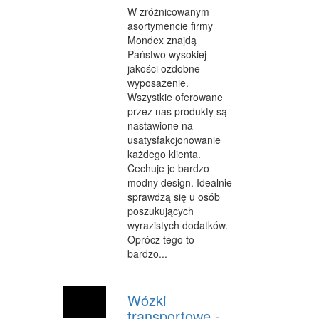
W zróżnicowanym
WYPOCZYNEK
asortymencie firmy
Mondex znajdą
URODA
Państwo wysokiej
jakości ozdobne
DIETETYKA, ODCHUDZANIE
wyposażenie.
Wszystkie oferowane
KOSMETYKI
przez nas produkty są
nastawione na
LECZENIE
usatysfakcjonowanie
każdego klienta.
SALONY KOSMETYCZNE
Cechuje je bardzo
modny design. Idealnie
SPRZĘT MEDYCZNY
sprawdzą się u osób
poszukujących
SOFTWARE
wyrazistych dodatków.
OPROGRAMOWANIE
Oprócz tego to
bardzo...
STRONY INTERNETOWE
KONTAKT
Wózki
transportowe -