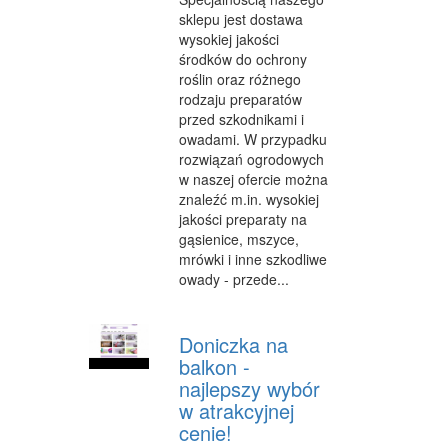
sklepu jest dostawa
INFORMATYCZNE
wysokiej jakości
środków do ochrony
RESTAURACJE, CATERING
roślin oraz różnego
FOTOGRAFIA
rodzaju preparatów
przed szkodnikami i
ADWOKACI, PORADY PRAWNE
owadami. W przypadku
rozwiązań ogrodowych
WETERYNARYJNE, HODOWLA ZWIERZĄT
w naszej ofercie można
znaleźć m.in. wysokiej
SPRZĄTANIE, PORZĄDKOWANIE
jakości preparaty na
gąsienice, mszyce,
SERWIS
mrówki i inne szkodliwe
owady - przede...
OPIEKA
INNE USŁUGI
Doniczka na
balkon -
ZWIEDZANIE
najlepszy wybór
HOTELE I NOCLEGI
w atrakcyjnej
cenie!
PODRÓŻE