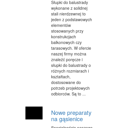
Słupki do balustrady
CZĘŚCI SAMOCHODOWE
wykonane z solidnej
stali nierdzewnej to
WYNAJEM
jeden z podstawowych
elementów
USŁUGI MOTORYZACYJNE
stosowanych przy
konstrukcjach
SALONY, KOMISY
balkonowych czy
PUBLIC RELATIONS
tarasowych. W ofercie
naszej firmy można
AGENCJE REKLAMOWE
znaleźć poręcze i
słupki do balustrady o
MATERIAŁY REKLAMOWE
różnych rozmiarach i
kształtach,
INNE AGENCJE
dostosowane do
potrzeb projektowych
GIMNASTYKA
odbiorców. Są to ...
IMPREZY INTEGRACYJNE
Nowe preparaty
HOBBY
na gąsienice
BRANŻE
Specjalnością naszego