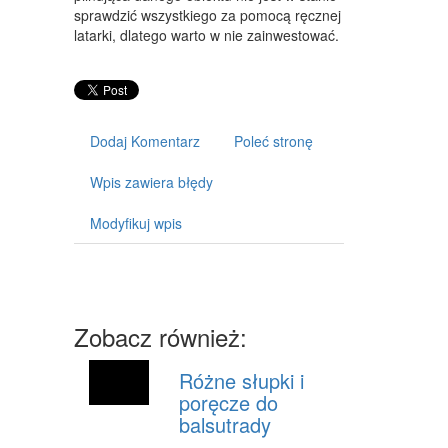
ART. DLA ZWIERZĄT
sprawdzić wszystkiego za pomocą ręcznej
latarki, dlatego warto w nie zainwestować.
OGRÓD, ROŚLINY
CHEMIA
ART. SPOŻYWCZE
Dodaj Komentarz
Poleć stronę
MATERIAŁY EKSPLOATACYJNE
Wpis zawiera błędy
INNE SKLEPY
Modyfikuj wpis
SPRZĘT
MASZYNY
NARZĘDZIA
Zobacz również:
PRZEMYSŁ METALOWY
Różne słupki i
TRANSPORT
poręcze do
balsutrady
TRANSPORT