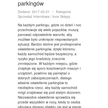
KURSY I SZKOLENIA
parkingów
TŁUMACZENIA
Dodane: 2017-02-01
::
Kategoria:
Sprzedaż Interntowa / Inne Sklepy
KSIĄŻKI, CZASOPISMA
Na każdym parkingu, gdzie co dzień i noc
SPRZEDAŻ INTERNTOWA
przechowuje się wiele pojazdów, muszą
panować odpowiednie warunki, aby
BIŻUTERIA
możliwe było uniknięcie niepowołanych
sytuacji. Bardzo istotne jest profesjonalne
DLA DZIECI
oświetlenie parkingów, dzięki któremu
każdy samochód będzie bezpieczny, a
MEBLE
ryzyko jego kradzieży znacznie
zmniejszone. W każdym miejscu, gdzie
WYPOSAŻENIE WNĘTRZ
znajduje się sporo kosztownych maszyn i
urządzeń, powinno się pamiętać o
WYPOSAŻENIE ŁAZIENKI
dobrych zabezpieczeniach, dlatego
ODZIEŻ
właśnie oświetlenie parkingów to
niezbędna rzecz, aby każdy samochód
SPORT
mógł znajdować się pod stałym dozorem.
Niezawodne oświetlenie sprawdza się
ELEKTRONIKA, RTV, AGD
przede wszystkim w nocy, kiedy to osoba
pilnująca danego obiektu nie jest w stanie