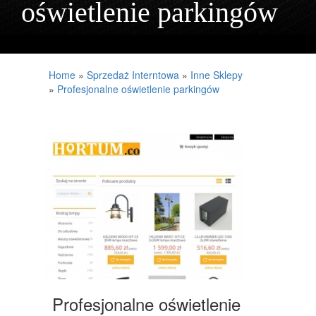
oświetlenie parkingów
PROJEKTOWANIE
REMONTY, ELEKTRYK, HYDRAULIK
MATERIAŁY BUDOWLANE
Home
»
Sprzedaż Interntowa
»
Inne Sklepy
»
Profesjonalne oświetlenie parkingów
LOKUM
DRZWI I OKNA
NIERUCHOMOŚCI, DZIAŁKI
DOMY, MIESZKANIA
UMIEJĘTNOŚCI
PLACÓWKI EDUKACYJNE
KURSY JĘZYKOWE
KONFERENCJE, SALE SZKOLENIOWE
Profesjonalne oświetlenie