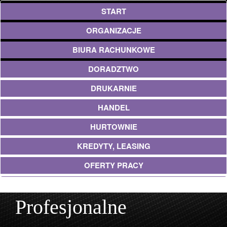
START
ORGANIZACJE
BIURA RACHUNKOWE
DORADZTWO
DRUKARNIE
HANDEL
HURTOWNIE
KREDYTY, LEASING
OFERTY PRACY
UBEZPIECZENIA
Profesjonalne
EKOLOGIA
ARCHITEKTURA