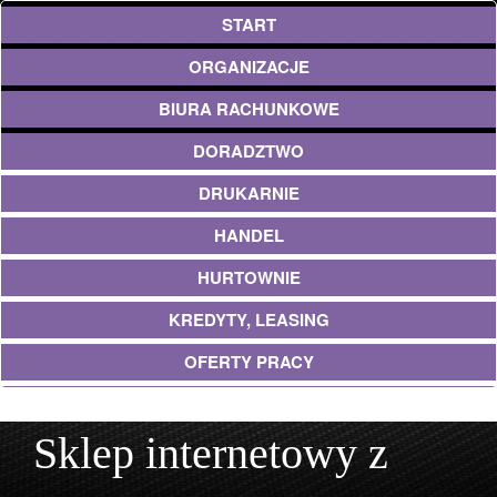
START
ORGANIZACJE
BIURA RACHUNKOWE
DORADZTWO
DRUKARNIE
HANDEL
HURTOWNIE
KREDYTY, LEASING
OFERTY PRACY
UBEZPIECZENIA
Sklep internetowy z
EKOLOGIA
ARCHITEKTURA