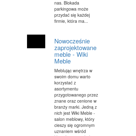
nas. Blokada
parkingowa może
WYPOCZYNEK
przydać się każdej
firmie, która ma...
URODA
DIETETYKA, ODCHUDZANIE
Nowocześnie
KOSMETYKI
zaprojektowane
meble - Wiki
LECZENIE
Meble
SALONY KOSMETYCZNE
Meblując wnętrza w
swoim domu warto
SPRZĘT MEDYCZNY
korzystać z
asortymentu
SOFTWARE
przygotowanego przez
znane oraz cenione w
OPROGRAMOWANIE
branży marki. Jedną z
nich jest Wiki Meble -
STRONY INTERNETOWE
salon meblowy, który
KONTAKT
cieszy się ogromnym
uznaniem wśród