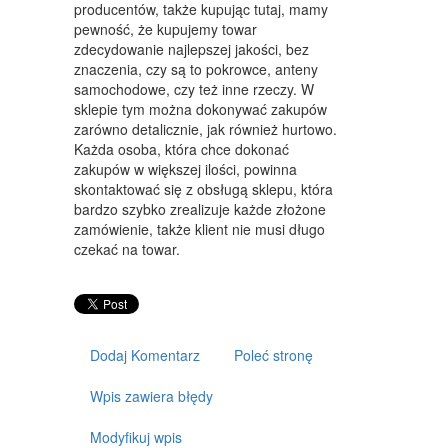
ART. DLA ZWIERZĄT
producentów, także kupując tutaj, mamy
pewność, że kupujemy towar
OGRÓD, ROŚLINY
zdecydowanie najlepszej jakości, bez
znaczenia, czy są to pokrowce, anteny
CHEMIA
samochodowe, czy też inne rzeczy. W
sklepie tym można dokonywać zakupów
ART. SPOŻYWCZE
zarówno detalicznie, jak również hurtowo.
Każda osoba, która chce dokonać
MATERIAŁY EKSPLOATACYJNE
zakupów w większej ilości, powinna
skontaktować się z obsługą sklepu, która
INNE SKLEPY
bardzo szybko zrealizuje każde złożone
zamówienie, także klient nie musi długo
SPRZĘT
czekać na towar.
MASZYNY
NARZĘDZIA
PRZEMYSŁ METALOWY
Dodaj Komentarz
Poleć stronę
TRANSPORT
Wpis zawiera błędy
TRANSPORT
Modyfikuj wpis