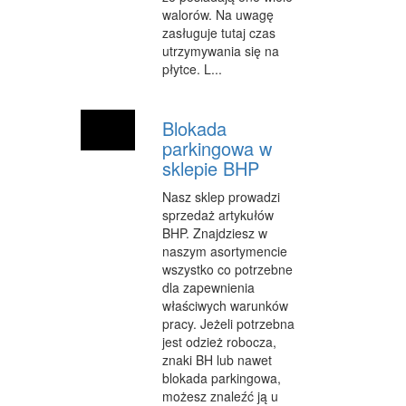
walorów. Na uwagę
INFORMATYCZNE
zasługuje tutaj czas
utrzymywania się na
RESTAURACJE, CATERING
płytce. L...
FOTOGRAFIA
Blokada
ADWOKACI, PORADY PRAWNE
parkingowa w
WETERYNARYJNE, HODOWLA ZWIERZĄT
sklepie BHP
SPRZĄTANIE, PORZĄDKOWANIE
Nasz sklep prowadzi
sprzedaż artykułów
SERWIS
BHP. Znajdziesz w
naszym asortymencie
OPIEKA
wszystko co potrzebne
dla zapewnienia
INNE USŁUGI
właściwych warunków
pracy. Jeżeli potrzebna
ZWIEDZANIE
jest odzież robocza,
znaki BH lub nawet
HOTELE I NOCLEGI
blokada parkingowa,
możesz znaleźć ją u
PODRÓŻE