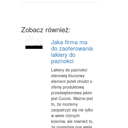
CZĘŚCI SAMOCHODOWE
WYNAJEM
USŁUGI MOTORYZACYJNE
Zobacz również:
SALONY, KOMISY
Jaka firma ma
do zaoferowania
PUBLIC RELATIONS
lakiery do
AGENCJE REKLAMOWE
paznokci
MATERIAŁY REKLAMOWE
Lakiery do paznokci
stanowią kluczowy
INNE AGENCJE
element jeżeli chodzi o
ofertę produktową
GIMNASTYKA
przedsiębiorstwa jakim
jest Cuccio. Ważne jest
IMPREZY INTEGRACYJNE
to, że możemy
zaopatrzyć się nie tylko
HOBBY
w wiele różnych
kolorów, ale również to,
BRANŻE
że posiadają one wiele