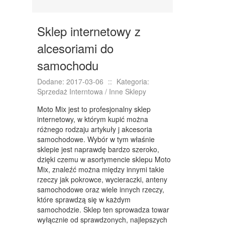
KURSY I SZKOLENIA
TŁUMACZENIA
Sklep internetowy z
KSIĄŻKI, CZASOPISMA
alcesoriami do
SPRZEDAŻ INTERNTOWA
samochodu
BIŻUTERIA
Dodane: 2017-03-06
::
Kategoria:
Sprzedaż Interntowa / Inne Sklepy
DLA DZIECI
Moto Mix jest to profesjonalny sklep
MEBLE
internetowy, w którym kupić można
różnego rodzaju artykuły j akcesoria
WYPOSAŻENIE WNĘTRZ
samochodowe. Wybór w tym właśnie
sklepie jest naprawdę bardzo szeroko,
WYPOSAŻENIE ŁAZIENKI
dzięki czemu w asortymencie sklepu Moto
Mix, znaleźć można między innymi takie
ODZIEŻ
rzeczy jak pokrowce, wycieraczki, anteny
samochodowe oraz wiele innych rzeczy,
SPORT
które sprawdzą się w każdym
samochodzie. Sklep ten sprowadza towar
ELEKTRONIKA, RTV, AGD
wyłącznie od sprawdzonych, najlepszych