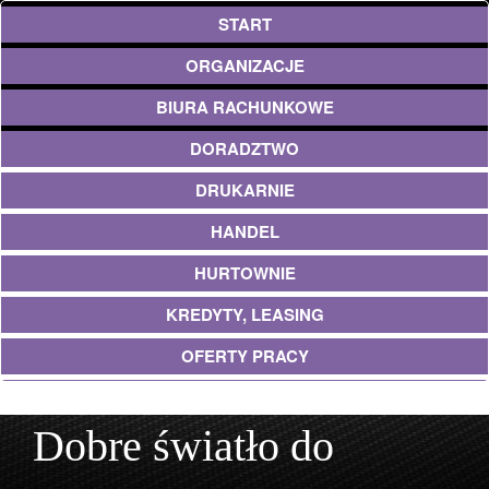
START
ORGANIZACJE
BIURA RACHUNKOWE
DORADZTWO
DRUKARNIE
HANDEL
HURTOWNIE
KREDYTY, LEASING
OFERTY PRACY
UBEZPIECZENIA
Dobre światło do
EKOLOGIA
ARCHITEKTURA