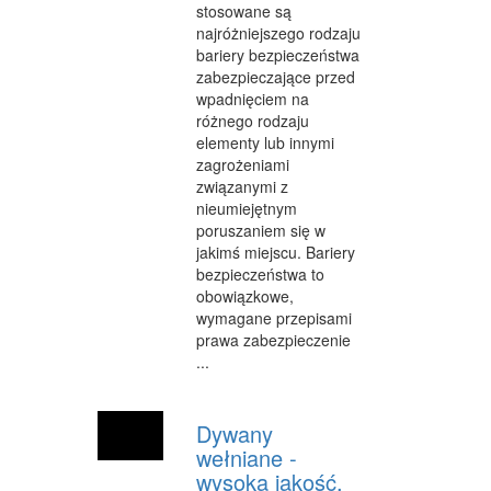
stosowane są
najróżniejszego rodzaju
WYPOCZYNEK
bariery bezpieczeństwa
URODA
zabezpieczające przed
wpadnięciem na
DIETETYKA, ODCHUDZANIE
różnego rodzaju
elementy lub innymi
KOSMETYKI
zagrożeniami
związanymi z
LECZENIE
nieumiejętnym
poruszaniem się w
SALONY KOSMETYCZNE
jakimś miejscu. Bariery
bezpieczeństwa to
SPRZĘT MEDYCZNY
obowiązkowe,
wymagane przepisami
SOFTWARE
prawa zabezpieczenie
...
OPROGRAMOWANIE
STRONY INTERNETOWE
Dywany
KONTAKT
wełniane -
wysoka jakość,