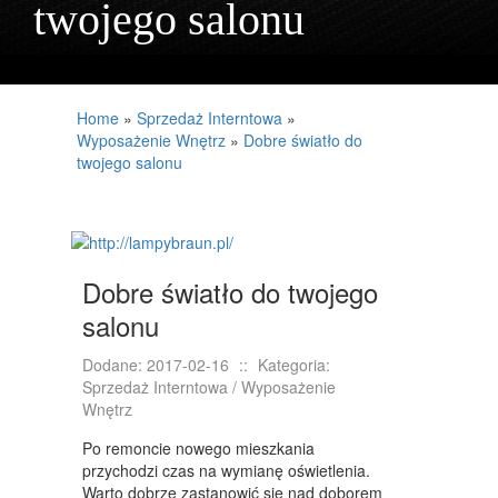
twojego salonu
PROJEKTOWANIE
REMONTY, ELEKTRYK, HYDRAULIK
MATERIAŁY BUDOWLANE
Home
»
Sprzedaż Interntowa
»
Wyposażenie Wnętrz
»
Dobre światło do
LOKUM
twojego salonu
DRZWI I OKNA
NIERUCHOMOŚCI, DZIAŁKI
Dobre światło do twojego
DOMY, MIESZKANIA
salonu
UMIEJĘTNOŚCI
Dodane: 2017-02-16
::
Kategoria:
PLACÓWKI EDUKACYJNE
Sprzedaż Interntowa / Wyposażenie
Wnętrz
KURSY JĘZYKOWE
Po remoncie nowego mieszkania
KONFERENCJE, SALE SZKOLENIOWE
przychodzi czas na wymianę oświetlenia.
Warto dobrze zastanowić się nad doborem