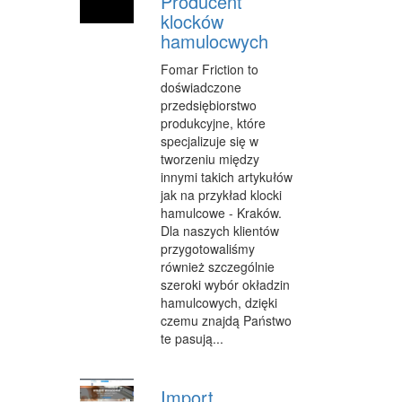
Producent
klocków
INFORMATYCZNE
hamulocwych
RESTAURACJE, CATERING
Fomar Friction to
doświadczone
FOTOGRAFIA
przedsiębiorstwo
produkcyjne, które
ADWOKACI, PORADY PRAWNE
specjalizuje się w
WETERYNARYJNE, HODOWLA ZWIERZĄT
tworzeniu między
innymi takich artykułów
SPRZĄTANIE, PORZĄDKOWANIE
jak na przykład klocki
hamulcowe - Kraków.
SERWIS
Dla naszych klientów
przygotowaliśmy
OPIEKA
również szczególnie
szeroki wybór okładzin
INNE USŁUGI
hamulcowych, dzięki
czemu znajdą Państwo
ZWIEDZANIE
te pasują...
HOTELE I NOCLEGI
Import
PODRÓŻE