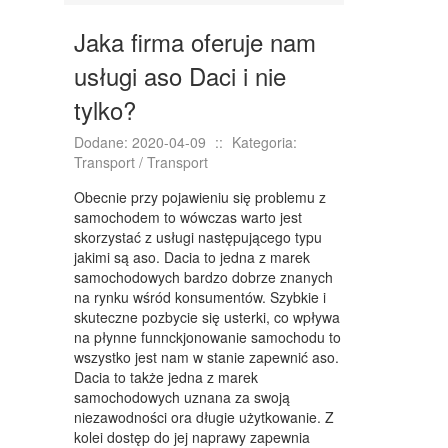
KURSY I SZKOLENIA
Jaka firma oferuje nam
TŁUMACZENIA
usługi aso Daci i nie
KSIĄŻKI, CZASOPISMA
tylko?
SPRZEDAŻ INTERNTOWA
Dodane: 2020-04-09
::
Kategoria:
BIŻUTERIA
Transport / Transport
DLA DZIECI
Obecnie przy pojawieniu się problemu z
samochodem to wówczas warto jest
MEBLE
skorzystać z usługi następującego typu
jakimi są aso. Dacia to jedna z marek
WYPOSAŻENIE WNĘTRZ
samochodowych bardzo dobrze znanych
na rynku wśród konsumentów. Szybkie i
WYPOSAŻENIE ŁAZIENKI
skuteczne pozbycie się usterki, co wpływa
na płynne funnckjonowanie samochodu to
ODZIEŻ
wszystko jest nam w stanie zapewnić aso.
Dacia to także jedna z marek
SPORT
samochodowych uznana za swoją
niezawodności ora długie użytkowanie. Z
ELEKTRONIKA, RTV, AGD
kolei dostęp do jej naprawy zapewnia