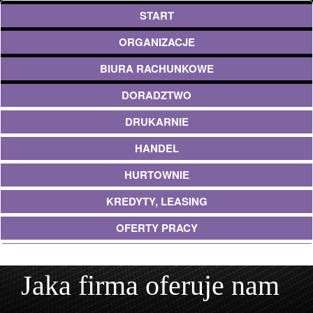
START
ORGANIZACJE
BIURA RACHUNKOWE
DORADZTWO
DRUKARNIE
HANDEL
HURTOWNIE
KREDYTY, LEASING
OFERTY PRACY
UBEZPIECZENIA
Jaka firma oferuje nam
EKOLOGIA
ARCHITEKTURA