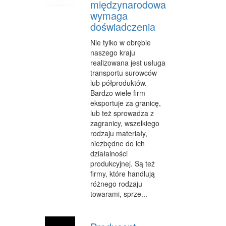
międzynarodowa
CZĘŚCI SAMOCHODOWE
wymaga
doświadczenia
WYNAJEM
Nie tylko w obrębie
USŁUGI MOTORYZACYJNE
naszego kraju
realizowana jest usługa
SALONY, KOMISY
transportu surowców
lub półproduktów.
PUBLIC RELATIONS
Bardzo wiele firm
eksportuje za granicę,
AGENCJE REKLAMOWE
lub też sprowadza z
MATERIAŁY REKLAMOWE
zagranicy, wszelkiego
rodzaju materiały,
INNE AGENCJE
niezbędne do ich
działalności
GIMNASTYKA
produkcyjnej. Są też
firmy, które handlują
IMPREZY INTEGRACYJNE
różnego rodzaju
towarami, sprze...
HOBBY
BRANŻE