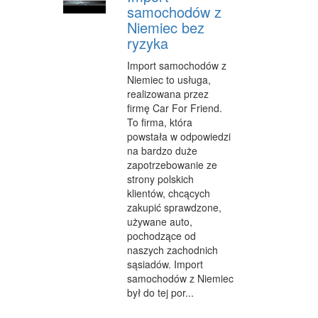
samochodów z
WYPOCZYNEK
Niemiec bez
ryzyka
URODA
Import samochodów z
DIETETYKA, ODCHUDZANIE
Niemiec to usługa,
realizowana przez
KOSMETYKI
firmę Car For Friend.
To firma, która
LECZENIE
powstała w odpowiedzi
na bardzo duże
SALONY KOSMETYCZNE
zapotrzebowanie ze
strony polskich
SPRZĘT MEDYCZNY
klientów, chcących
zakupić sprawdzone,
SOFTWARE
używane auto,
pochodzące od
OPROGRAMOWANIE
naszych zachodnich
sąsiadów. Import
STRONY INTERNETOWE
samochodów z Niemiec
KONTAKT
był do tej por...