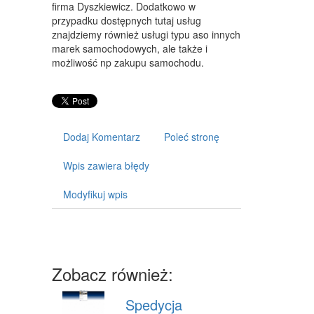
ART. DLA ZWIERZĄT
firma Dyszkiewicz. Dodatkowo w
przypadku dostępnych tutaj usług
OGRÓD, ROŚLINY
znajdziemy również usługi typu aso innych
marek samochodowych, ale także i
CHEMIA
możliwość np zakupu samochodu.
ART. SPOŻYWCZE
MATERIAŁY EKSPLOATACYJNE
Dodaj Komentarz
Poleć stronę
INNE SKLEPY
SPRZĘT
Wpis zawiera błędy
MASZYNY
Modyfikuj wpis
NARZĘDZIA
PRZEMYSŁ METALOWY
Zobacz również:
TRANSPORT
TRANSPORT
Spedycja