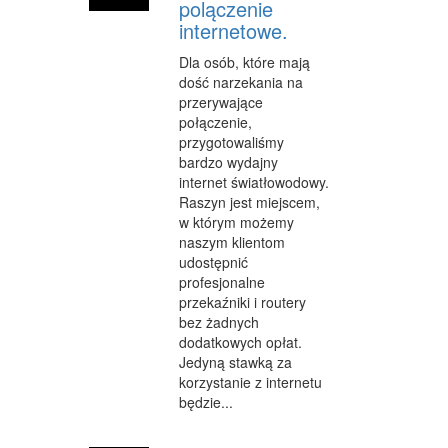
polączenie
CZĘŚCI SAMOCHODOWE
internetowe.
WYNAJEM
Dla osób, które mają
dość narzekania na
USŁUGI MOTORYZACYJNE
przerywające
połączenie,
SALONY, KOMISY
przygotowaliśmy
bardzo wydajny
PUBLIC RELATIONS
internet światłowodowy.
Raszyn jest miejscem,
AGENCJE REKLAMOWE
w którym możemy
naszym klientom
MATERIAŁY REKLAMOWE
udostępnić
INNE AGENCJE
profesjonalne
przekaźniki i routery
GIMNASTYKA
bez żadnych
dodatkowych opłat.
IMPREZY INTEGRACYJNE
Jedyną stawką za
korzystanie z internetu
HOBBY
będzie...
BRANŻE