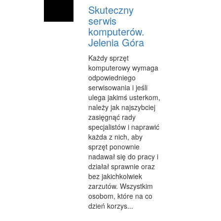
Skuteczny
INFORMATYCZNE
serwis
komputerów.
RESTAURACJE, CATERING
Jelenia Góra
FOTOGRAFIA
Każdy sprzęt
komputerowy wymaga
ADWOKACI, PORADY PRAWNE
odpowiedniego
WETERYNARYJNE, HODOWLA ZWIERZĄT
serwisowania i jeśli
ulega jakimś usterkom,
SPRZĄTANIE, PORZĄDKOWANIE
należy jak najszybciej
zasięgnąć rady
SERWIS
specjalistów i naprawić
każda z nich, aby
OPIEKA
sprzęt ponownie
nadawał się do pracy i
INNE USŁUGI
działał sprawnie oraz
bez jakichkolwiek
ZWIEDZANIE
zarzutów. Wszystkim
osobom, które na co
HOTELE I NOCLEGI
dzień korzys...
PODRÓŻE