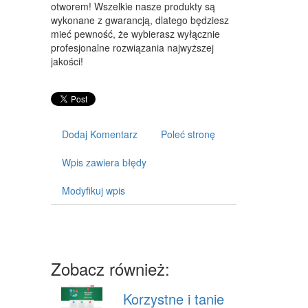
ART. DLA ZWIERZĄT
otworem! Wszelkie nasze produkty są
wykonane z gwarancją, dlatego będziesz
OGRÓD, ROŚLINY
mieć pewność, że wybierasz wyłącznie
profesjonalne rozwiązania najwyższej
CHEMIA
jakości!
ART. SPOŻYWCZE
MATERIAŁY EKSPLOATACYJNE
Dodaj Komentarz
Poleć stronę
INNE SKLEPY
SPRZĘT
Wpis zawiera błędy
MASZYNY
Modyfikuj wpis
NARZĘDZIA
PRZEMYSŁ METALOWY
Zobacz również:
TRANSPORT
TRANSPORT
Korzystne i tanie