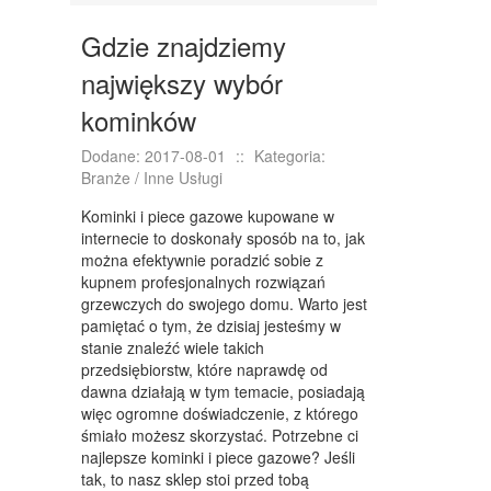
KURSY I SZKOLENIA
Gdzie znajdziemy
TŁUMACZENIA
największy wybór
KSIĄŻKI, CZASOPISMA
kominków
SPRZEDAŻ INTERNTOWA
Dodane: 2017-08-01
::
Kategoria:
BIŻUTERIA
Branże / Inne Usługi
DLA DZIECI
Kominki i piece gazowe kupowane w
internecie to doskonały sposób na to, jak
MEBLE
można efektywnie poradzić sobie z
kupnem profesjonalnych rozwiązań
WYPOSAŻENIE WNĘTRZ
grzewczych do swojego domu. Warto jest
pamiętać o tym, że dzisiaj jesteśmy w
WYPOSAŻENIE ŁAZIENKI
stanie znaleźć wiele takich
przedsiębiorstw, które naprawdę od
ODZIEŻ
dawna działają w tym temacie, posiadają
więc ogromne doświadczenie, z którego
SPORT
śmiało możesz skorzystać. Potrzebne ci
najlepsze kominki i piece gazowe? Jeśli
ELEKTRONIKA, RTV, AGD
tak, to nasz sklep stoi przed tobą