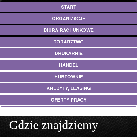
START
ORGANIZACJE
BIURA RACHUNKOWE
DORADZTWO
DRUKARNIE
HANDEL
HURTOWNIE
KREDYTY, LEASING
OFERTY PRACY
UBEZPIECZENIA
Gdzie znajdziemy
EKOLOGIA
ARCHITEKTURA