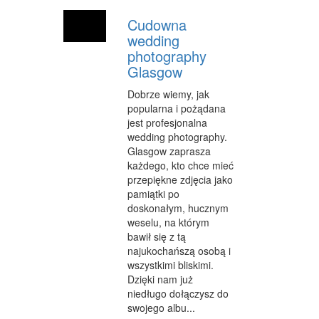
Cudowna
WYPOCZYNEK
wedding
URODA
photography
Glasgow
DIETETYKA, ODCHUDZANIE
Dobrze wiemy, jak
KOSMETYKI
popularna i pożądana
jest profesjonalna
LECZENIE
wedding photography.
Glasgow zaprasza
SALONY KOSMETYCZNE
każdego, kto chce mieć
przepiękne zdjęcia jako
SPRZĘT MEDYCZNY
pamiątki po
doskonałym, hucznym
SOFTWARE
weselu, na którym
bawił się z tą
OPROGRAMOWANIE
najukochańszą osobą i
wszystkimi bliskimi.
STRONY INTERNETOWE
Dzięki nam już
KONTAKT
niedługo dołączysz do
swojego albu...