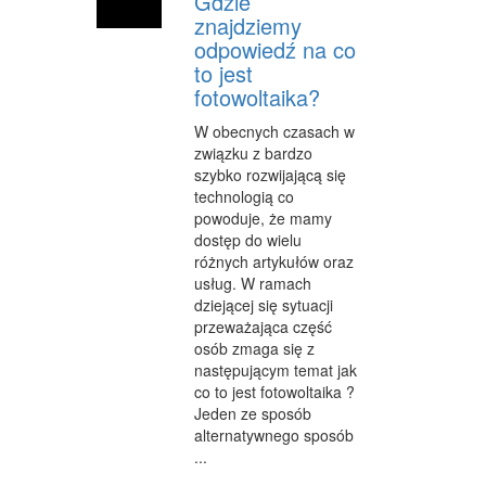
Gdzie
znajdziemy
INFORMATYCZNE
odpowiedź na co
RESTAURACJE, CATERING
to jest
fotowoltaika?
FOTOGRAFIA
W obecnych czasach w
ADWOKACI, PORADY PRAWNE
związku z bardzo
szybko rozwijającą się
WETERYNARYJNE, HODOWLA ZWIERZĄT
technologią co
powoduje, że mamy
SPRZĄTANIE, PORZĄDKOWANIE
dostęp do wielu
różnych artykułów oraz
SERWIS
usług. W ramach
dziejącej się sytuacji
OPIEKA
przeważająca część
osób zmaga się z
INNE USŁUGI
następującym temat jak
co to jest fotowoltaika ?
ZWIEDZANIE
Jeden ze sposób
alternatywnego sposób
HOTELE I NOCLEGI
...
PODRÓŻE