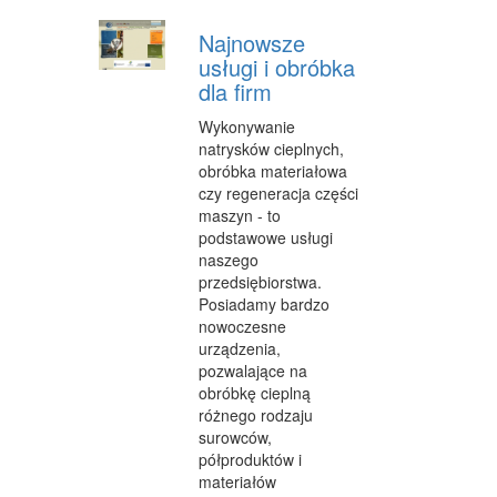
WYPOCZYNEK
Najnowsze
usługi i obróbka
URODA
dla firm
DIETETYKA, ODCHUDZANIE
Wykonywanie
natrysków cieplnych,
KOSMETYKI
obróbka materiałowa
czy regeneracja części
LECZENIE
maszyn - to
podstawowe usługi
SALONY KOSMETYCZNE
naszego
przedsiębiorstwa.
SPRZĘT MEDYCZNY
Posiadamy bardzo
nowoczesne
SOFTWARE
urządzenia,
pozwalające na
OPROGRAMOWANIE
obróbkę cieplną
STRONY INTERNETOWE
różnego rodzaju
surowców,
KONTAKT
półproduktów i
materiałów