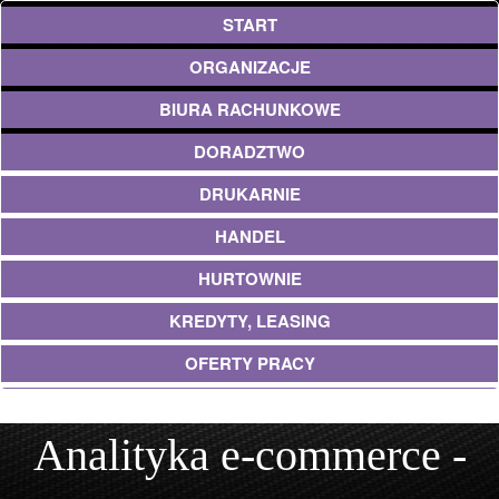
START
ORGANIZACJE
BIURA RACHUNKOWE
DORADZTWO
DRUKARNIE
HANDEL
HURTOWNIE
KREDYTY, LEASING
OFERTY PRACY
UBEZPIECZENIA
Analityka e-commerce -
EKOLOGIA
ARCHITEKTURA