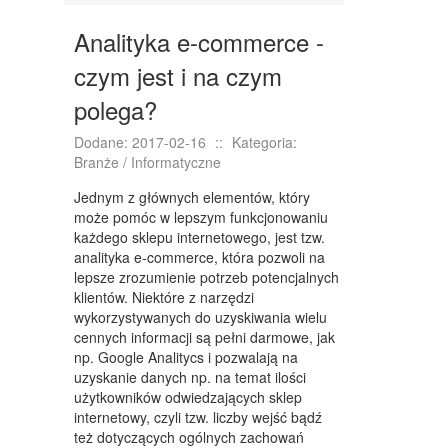
KURSY I SZKOLENIA
Analityka e-commerce -
TŁUMACZENIA
czym jest i na czym
KSIĄŻKI, CZASOPISMA
polega?
SPRZEDAŻ INTERNTOWA
Dodane: 2017-02-16
::
Kategoria:
BIŻUTERIA
Branże / Informatyczne
DLA DZIECI
Jednym z głównych elementów, który
może pomóc w lepszym funkcjonowaniu
MEBLE
każdego sklepu internetowego, jest tzw.
analityka e-commerce, która pozwoli na
WYPOSAŻENIE WNĘTRZ
lepsze zrozumienie potrzeb potencjalnych
klientów. Niektóre z narzędzi
WYPOSAŻENIE ŁAZIENKI
wykorzystywanych do uzyskiwania wielu
cennych informacji są pełni darmowe, jak
ODZIEŻ
np. Google Analitycs i pozwalają na
uzyskanie danych np. na temat ilości
SPORT
użytkowników odwiedzających sklep
internetowy, czyli tzw. liczby wejść bądź
ELEKTRONIKA, RTV, AGD
też dotyczących ogólnych zachowań