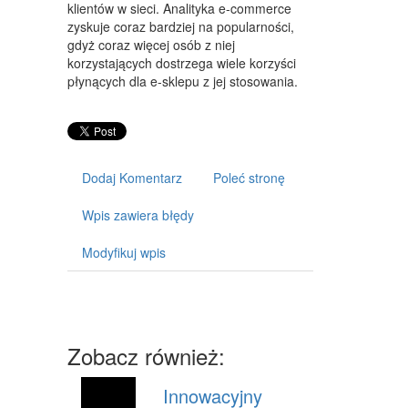
ART. DLA ZWIERZĄT
klientów w sieci. Analityka e-commerce
zyskuje coraz bardziej na popularności,
OGRÓD, ROŚLINY
gdyż coraz więcej osób z niej
korzystających dostrzega wiele korzyści
CHEMIA
płynących dla e-sklepu z jej stosowania.
ART. SPOŻYWCZE
MATERIAŁY EKSPLOATACYJNE
Dodaj Komentarz
Poleć stronę
INNE SKLEPY
SPRZĘT
Wpis zawiera błędy
MASZYNY
Modyfikuj wpis
NARZĘDZIA
PRZEMYSŁ METALOWY
Zobacz również:
TRANSPORT
TRANSPORT
Innowacyjny