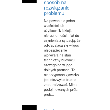
sposób na
CZĘŚCI SAMOCHODOWE
rozwiązanie
problemu
WYNAJEM
Na pewno nie jeden
USŁUGI MOTORYZACYJNE
właściciel lub
użytkownik jakiejś
SALONY, KOMISY
nieruchomości miał do
czynienia z sytuacją, że
PUBLIC RELATIONS
odkładająca się wilgoć
niebezpiecznie
AGENCJE REKLAMOWE
wpływała na stan
MATERIAŁY REKLAMOWE
techniczny budynku,
szczególne w jego
INNE AGENCJE
dolnych partiach. To
nieprzyjemne zjawisko
GIMNASTYKA
jest niezwykle trudno
zneutralizować. Mimo
IMPREZY INTEGRACYJNE
podejmowanych prób,
prob...
HOBBY
BRANŻE