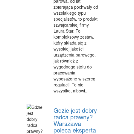
parowa, od lat
INFORMATYCZNE
zbierająca pochwały od
wszelakiego typu
RESTAURACJE, CATERING
specjalistów, to produkt
szwajcarskiej firmy
FOTOGRAFIA
Laura Star. To
kompleksowy zestaw,
ADWOKACI, PORADY PRAWNE
który składa się z
wysokiej jakości
WETERYNARYJNE, HODOWLA ZWIERZĄT
urządzenia parowego,
jak również z
SPRZĄTANIE, PORZĄDKOWANIE
wygodnego stołu do
pracowania,
SERWIS
wyposażone w szereg
regulacji. To nie
OPIEKA
wszystko, albowi...
INNE USŁUGI
Gdzie jest dobry
ZWIEDZANIE
radca prawny?
HOTELE I NOCLEGI
Warszawa
poleca eksperta
PODRÓŻE