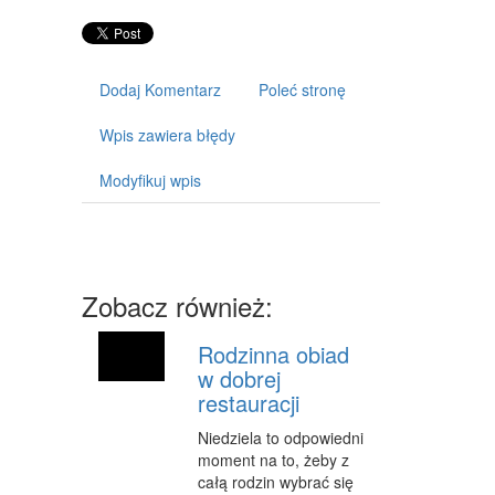
ART. DLA ZWIERZĄT
OGRÓD, ROŚLINY
Dodaj Komentarz
Poleć stronę
CHEMIA
ART. SPOŻYWCZE
Wpis zawiera błędy
MATERIAŁY EKSPLOATACYJNE
Modyfikuj wpis
INNE SKLEPY
SPRZĘT
Zobacz również:
MASZYNY
NARZĘDZIA
Rodzinna obiad
w dobrej
PRZEMYSŁ METALOWY
restauracji
TRANSPORT
Niedziela to odpowiedni
moment na to, żeby z
TRANSPORT
całą rodzin wybrać się