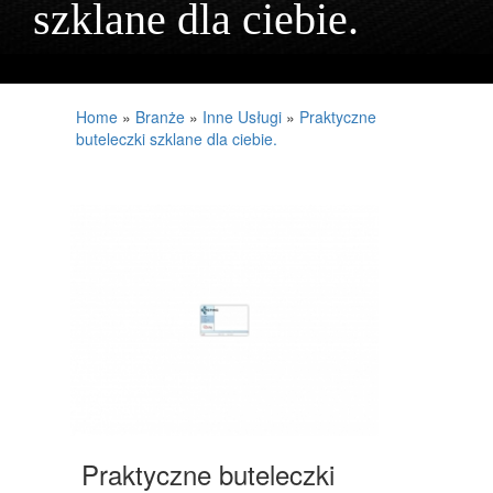
szklane dla ciebie.
PROJEKTOWANIE
REMONTY, ELEKTRYK, HYDRAULIK
MATERIAŁY BUDOWLANE
Home
»
Branże
»
Inne Usługi
»
Praktyczne
buteleczki szklane dla ciebie.
LOKUM
DRZWI I OKNA
NIERUCHOMOŚCI, DZIAŁKI
DOMY, MIESZKANIA
UMIEJĘTNOŚCI
PLACÓWKI EDUKACYJNE
KURSY JĘZYKOWE
KONFERENCJE, SALE SZKOLENIOWE
Praktyczne buteleczki