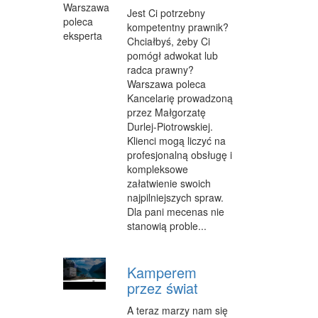
Jest Ci potrzebny
WYPOCZYNEK
kompetentny prawnik?
Chciałbyś, żeby Ci
URODA
pomógł adwokat lub
radca prawny?
DIETETYKA, ODCHUDZANIE
Warszawa poleca
Kancelarię prowadzoną
KOSMETYKI
przez Małgorzatę
Durlej-Piotrowskiej.
LECZENIE
Klienci mogą liczyć na
profesjonalną obsługę i
SALONY KOSMETYCZNE
kompleksowe
załatwienie swoich
SPRZĘT MEDYCZNY
najpilniejszych spraw.
SOFTWARE
Dla pani mecenas nie
stanowią proble...
OPROGRAMOWANIE
STRONY INTERNETOWE
Kamperem
przez świat
KONTAKT
A teraz marzy nam się