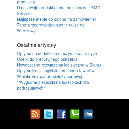
produkcją
U nas twoje produkty będą bezpieczne - KMC
Services
Najlepsze meble do salonu na zamówienie!
Tanie przeprowadzki istotne także do
Warszawy
Ostatnie artykuły
Optymalne dodatki do maszyn szwalniczych
Osełki do precyzyjnego ostrzenia.
Nowoczesne rozwiązania logistyczne w Błoniu
Optymalizacja logistyki transportu towarów
Wielokrotny wybór odzieży hurtowej
**Wygodne plecaczki na kółeczkach dla
podróżujących**