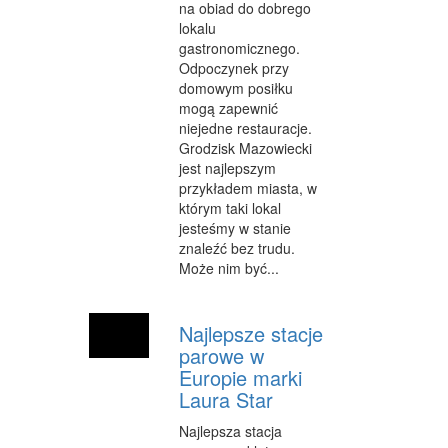
na obiad do dobrego
CZĘŚCI SAMOCHODOWE
lokalu
gastronomicznego.
WYNAJEM
Odpoczynek przy
domowym posiłku
USŁUGI MOTORYZACYJNE
mogą zapewnić
niejedne restauracje.
SALONY, KOMISY
Grodzisk Mazowiecki
PUBLIC RELATIONS
jest najlepszym
przykładem miasta, w
AGENCJE REKLAMOWE
którym taki lokal
jesteśmy w stanie
MATERIAŁY REKLAMOWE
znaleźć bez trudu.
Może nim być...
INNE AGENCJE
GIMNASTYKA
Najlepsze stacje
parowe w
IMPREZY INTEGRACYJNE
Europie marki
Laura Star
HOBBY
Najlepsza stacja
BRANŻE