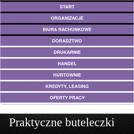
START
ORGANIZACJE
BIURA RACHUNKOWE
DORADZTWO
DRUKARNIE
HANDEL
HURTOWNIE
KREDYTY, LEASING
OFERTY PRACY
UBEZPIECZENIA
Praktyczne buteleczki
EKOLOGIA
ARCHITEKTURA