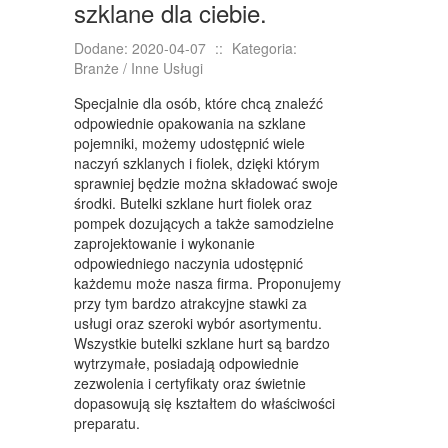
KURSY I SZKOLENIA
szklane dla ciebie.
TŁUMACZENIA
Dodane: 2020-04-07
::
Kategoria:
Branże / Inne Usługi
KSIĄŻKI, CZASOPISMA
Specjalnie dla osób, które chcą znaleźć
SPRZEDAŻ INTERNTOWA
odpowiednie opakowania na szklane
pojemniki, możemy udostępnić wiele
BIŻUTERIA
naczyń szklanych i fiolek, dzięki którym
sprawniej będzie można składować swoje
DLA DZIECI
środki. Butelki szklane hurt fiolek oraz
pompek dozujących a także samodzielne
MEBLE
zaprojektowanie i wykonanie
odpowiedniego naczynia udostępnić
WYPOSAŻENIE WNĘTRZ
każdemu może nasza firma. Proponujemy
przy tym bardzo atrakcyjne stawki za
WYPOSAŻENIE ŁAZIENKI
usługi oraz szeroki wybór asortymentu.
ODZIEŻ
Wszystkie butelki szklane hurt są bardzo
wytrzymałe, posiadają odpowiednie
SPORT
zezwolenia i certyfikaty oraz świetnie
dopasowują się kształtem do właściwości
ELEKTRONIKA, RTV, AGD
preparatu.