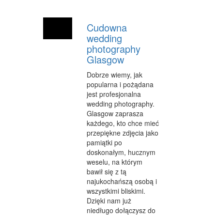
INFORMATYCZNE
Cudowna
RESTAURACJE, CATERING
wedding
photography
FOTOGRAFIA
Glasgow
ADWOKACI, PORADY PRAWNE
Dobrze wiemy, jak
popularna i pożądana
WETERYNARYJNE, HODOWLA ZWIERZĄT
jest profesjonalna
SPRZĄTANIE, PORZĄDKOWANIE
wedding photography.
Glasgow zaprasza
SERWIS
każdego, kto chce mieć
przepiękne zdjęcia jako
OPIEKA
pamiątki po
doskonałym, hucznym
INNE USŁUGI
weselu, na którym
bawił się z tą
ZWIEDZANIE
najukochańszą osobą i
wszystkimi bliskimi.
HOTELE I NOCLEGI
Dzięki nam już
niedługo dołączysz do
PODRÓŻE