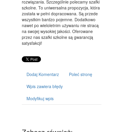
rozwiązania. Szczególnie polecamy szafki
ART. DLA ZWIERZĄT
szkolne. To uniwersalna propozycja, która
OGRÓD, ROŚLINY
została w pełni dopracowana. Są przede
wszystkim bardzo pojemne. Dodatkowo
CHEMIA
nawet po wieloletnim używaniu nie stracą
na swojej wysokiej jakości. Oferowane
ART. SPOŻYWCZE
przez nas szafki szkolne są gwarancją
satysfakcji!
MATERIAŁY EKSPLOATACYJNE
INNE SKLEPY
SPRZĘT
Dodaj Komentarz
Poleć stronę
MASZYNY
Wpis zawiera błędy
NARZĘDZIA
Modyfikuj wpis
PRZEMYSŁ METALOWY
TRANSPORT
TRANSPORT
Zobacz również: