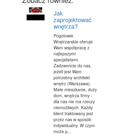
CZĘŚCI SAMOCHODOWE
Jak
WYNAJEM
zaprojektować
wnętrza?
USŁUGI MOTORYZACYJNE
Pogotowie
SALONY, KOMISY
Wnętrzarskie oferuje
Wam współpracę z
PUBLIC RELATIONS
najlepszymi
specjalistami.
AGENCJE REKLAMOWE
Zadzwońcie do nas,
jeżeli jest Wam
MATERIAŁY REKLAMOWE
potrzebny architekt
wnętrz (Warszawa).
INNE AGENCJE
Małe mieszkanie, duży
GIMNASTYKA
dom, wnętrza firmy -
dla nas nie ma rzeczy
IMPREZY INTEGRACYJNE
niemożliwych. Każdy
klient traktowany jest
HOBBY
przez nas w sposób
indywidualny. W czym
BRANŻE
może p...