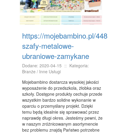
KURSY I SZKOLENIA
TŁUMACZENIA
KSIĄŻKI, CZASOPISMA
https://mojebambino.pl/4485-
SPRZEDAŻ INTERNTOWA
szafy-metalowe-
BIŻUTERIA
ubraniowe-zamykane
DLA DZIECI
Dodane: 2020-04-15
::
Kategoria:
MEBLE
Branże / Inne Usługi
WYPOSAŻENIE WNĘTRZ
Mojebambino dostarcza wysokiej jakości
wyposażenie do przedszkola, żłobka oraz
WYPOSAŻENIE ŁAZIENKI
szkoły. Dostępne produkty cechuje przede
wszystkim bardzo solidne wykonanie w
ODZIEŻ
oparciu o przemyślany projekt. Dzięki
temu będą idealnie się sprawować przez
SPORT
naprawdę długi okres. Jesteśmy pewni, że
w naszym zróżnicowanym asortymencie
ELEKTRONIKA, RTV, AGD
bez problemu znajdą Państwo potrzebne