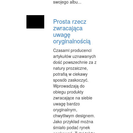
swojego albu...
WYPOCZYNEK
Prosta rzecz
URODA
zwracająca
DIETETYKA, ODCHUDZANIE
uwagę
oryginalnością
KOSMETYKI
Czasami producenci
LECZENIE
artykułów uznawanych
dość powszechnie za z
SALONY KOSMETYCZNE
natury prozaiczne,
potrafią w ciekawy
SPRZĘT MEDYCZNY
sposób zaskoczyć.
Wprowadzają do
SOFTWARE
obiegu produkty
zwracające na siebie
OPROGRAMOWANIE
uwagę bardzo
oryginalnym,
STRONY INTERNETOWE
chwytliwym designem.
Jako przykład można
KONTAKT
śmiało podać rynek