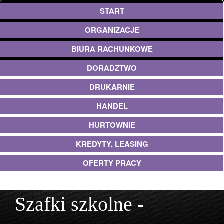
START
ORGANIZACJE
BIURA RACHUNKOWE
DORADZTWO
DRUKARNIE
HANDEL
HURTOWNIE
KREDYTY, LEASING
OFERTY PRACY
UBEZPIECZENIA
Szafki szkolne -
EKOLOGIA
ARCHITEKTURA