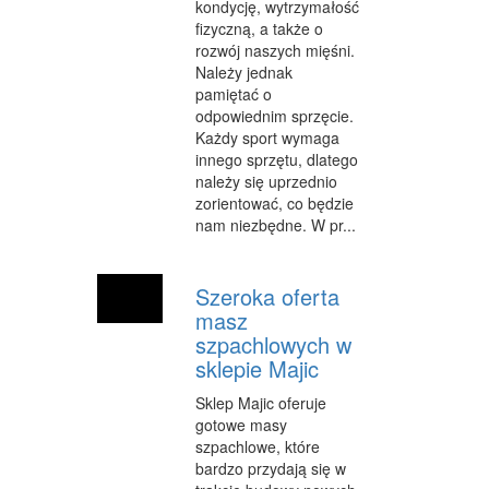
kondycję, wytrzymałość
INFORMATYCZNE
fizyczną, a także o
rozwój naszych mięśni.
RESTAURACJE, CATERING
Należy jednak
pamiętać o
FOTOGRAFIA
odpowiednim sprzęcie.
Każdy sport wymaga
ADWOKACI, PORADY PRAWNE
innego sprzętu, dlatego
należy się uprzednio
WETERYNARYJNE, HODOWLA ZWIERZĄT
zorientować, co będzie
nam niezbędne. W pr...
SPRZĄTANIE, PORZĄDKOWANIE
SERWIS
Szeroka oferta
OPIEKA
masz
szpachlowych w
INNE USŁUGI
sklepie Majic
ZWIEDZANIE
Sklep Majic oferuje
gotowe masy
HOTELE I NOCLEGI
szpachlowe, które
bardzo przydają się w
PODRÓŻE