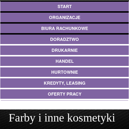
START
ORGANIZACJE
BIURA RACHUNKOWE
DORADZTWO
DRUKARNIE
HANDEL
HURTOWNIE
KREDYTY, LEASING
OFERTY PRACY
UBEZPIECZENIA
Farby i inne kosmetyki
EKOLOGIA
ARCHITEKTURA