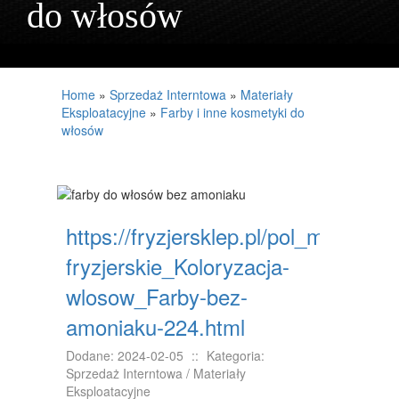
do włosów
PROJEKTOWANIE
REMONTY, ELEKTRYK, HYDRAULIK
MATERIAŁY BUDOWLANE
Home
»
Sprzedaż Interntowa
»
Materiały
Eksploatacyjne
»
Farby i inne kosmetyki do
LOKUM
włosów
DRZWI I OKNA
NIERUCHOMOŚCI, DZIAŁKI
DOMY, MIESZKANIA
https://fryzjersklep.pl/pol_m_Kosme
fryzjerskie_Koloryzacja-
UMIEJĘTNOŚCI
wlosow_Farby-bez-
PLACÓWKI EDUKACYJNE
amoniaku-224.html
KURSY JĘZYKOWE
Dodane: 2024-02-05
::
Kategoria:
KONFERENCJE, SALE SZKOLENIOWE
Sprzedaż Interntowa / Materiały
Eksploatacyjne