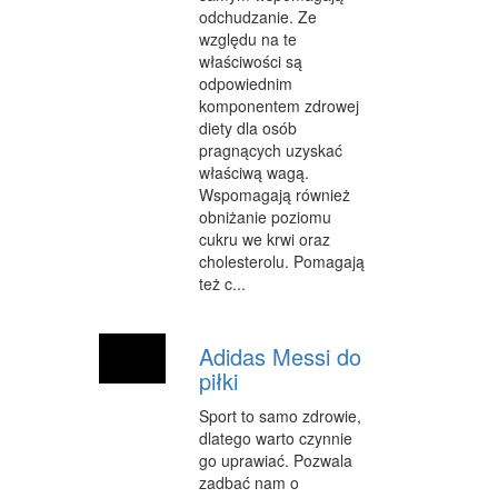
CZĘŚCI SAMOCHODOWE
odchudzanie. Ze
względu na te
WYNAJEM
właściwości są
odpowiednim
USŁUGI MOTORYZACYJNE
komponentem zdrowej
diety dla osób
SALONY, KOMISY
pragnących uzyskać
właściwą wagą.
PUBLIC RELATIONS
Wspomagają również
obniżanie poziomu
AGENCJE REKLAMOWE
cukru we krwi oraz
cholesterolu. Pomagają
MATERIAŁY REKLAMOWE
też c...
INNE AGENCJE
Adidas Messi do
GIMNASTYKA
piłki
IMPREZY INTEGRACYJNE
Sport to samo zdrowie,
dlatego warto czynnie
HOBBY
go uprawiać. Pozwala
BRANŻE
zadbać nam o