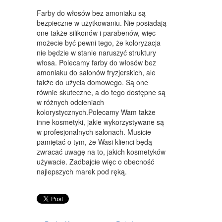
KURSY I SZKOLENIA
Farby do włosów bez amoniaku są
TŁUMACZENIA
bezpieczne w użytkowaniu. Nie posiadają
one także silikonów i parabenów, więc
KSIĄŻKI, CZASOPISMA
możecie być pewni tego, że koloryzacja
nie będzie w stanie naruszyć struktury
SPRZEDAŻ INTERNTOWA
włosa. Polecamy farby do włosów bez
amoniaku do salonów fryzjerskich, ale
BIŻUTERIA
także do użycia domowego. Są one
równie skuteczne, a do tego dostępne są
DLA DZIECI
w różnych odcieniach
kolorystycznych.Polecamy Wam także
MEBLE
inne kosmetyki, jakie wykorzystywane są
WYPOSAŻENIE WNĘTRZ
w profesjonalnych salonach. Musicie
pamiętać o tym, że Wasi klienci będą
WYPOSAŻENIE ŁAZIENKI
zwracać uwagę na to, jakich kosmetyków
używacie. Zadbajcie więc o obecność
ODZIEŻ
najlepszych marek pod ręką.
SPORT
ELEKTRONIKA, RTV, AGD