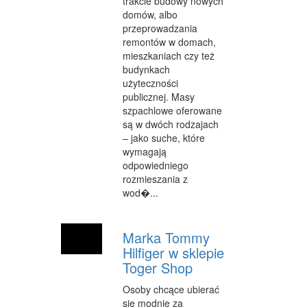
trakcie budowy nowych
domów, albo
WYPOCZYNEK
przeprowadzania
remontów w domach,
URODA
mieszkaniach czy też
budynkach
DIETETYKA, ODCHUDZANIE
użyteczności
publicznej. Masy
KOSMETYKI
szpachlowe oferowane
są w dwóch rodzajach
LECZENIE
– jako suche, które
SALONY KOSMETYCZNE
wymagają
odpowiedniego
SPRZĘT MEDYCZNY
rozmieszania z
wod�...
SOFTWARE
OPROGRAMOWANIE
Marka Tommy
Hilfiger w sklepie
STRONY INTERNETOWE
Toger Shop
KONTAKT
Osoby chcące ubierać
się modnie za