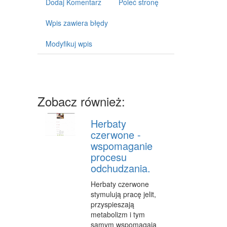
Dodaj Komentarz
Poleć stronę
ART. DLA ZWIERZĄT
OGRÓD, ROŚLINY
Wpis zawiera błędy
CHEMIA
Modyfikuj wpis
ART. SPOŻYWCZE
MATERIAŁY EKSPLOATACYJNE
Zobacz również:
INNE SKLEPY
SPRZĘT
Herbaty
czerwone -
MASZYNY
wspomaganie
procesu
NARZĘDZIA
odchudzania.
PRZEMYSŁ METALOWY
Herbaty czerwone
stymulują pracę jelit,
TRANSPORT
przyspieszają
metabolizm i tym
TRANSPORT
samym wspomagają