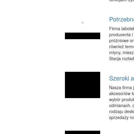
Potrzebn
Firma labote
producenta i 
próżniowe or
również term
młyny, miesz
Stacja rozła
Szeroki 
Nasza firma 
akcesoriów ł
wybór produkt
odmianach, d
rodzaju desk
sprzedaży no