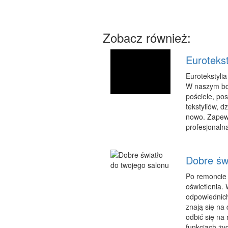
Zobacz również:
Eurotekst
Eurotekstylia
W naszym bog
pościele, pos
tekstyliów, 
nowo. Zapewn
profesjonalną
Dobre św
Po remoncie
oświetlenia.
odpowiednich
znają się na
odbić się na
funkcjach życ