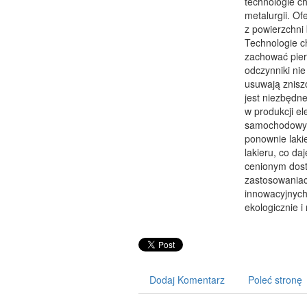
technologie ch
metalurgii. Of
z powierzchni
Technologie c
zachować pier
odczynniki nie
usuwają znisz
jest niezbędn
w produkcji e
samochodowyc
ponownie laki
lakieru, co da
cenionym dos
zastosowaniac
innowacyjnych 
ekologicznie i 
Dodaj Komentarz
Poleć stronę