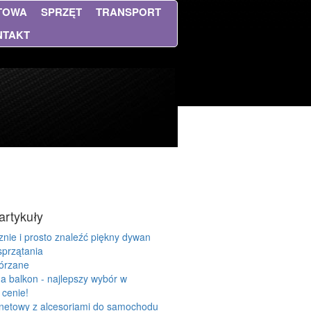
NTOWA
SPRZĘT
TRANSPORT
NTAKT
artykuły
znie i prosto znaleźć piękny dywan
sprzątania
kórzane
a balkon - najlepszy wybór w
 cenie!
rnetowy z alcesoriami do samochodu