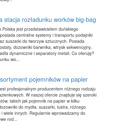
a stacja rozładunku worków big-bag
k Polska jest przedstawicielem duńskiego
posiada centralne systemy i transportu podajniki
az suszarki do tworzyw sztucznych. Posiada
ostaty, dozowniki barwnika, wtrysk sekwencyjny,
adła dynamiczne i separatory metali. Co oferuję?
dunku wo...
asortyment pojemników na papier
jest profesjonalnym producentem różnego rodzaju
azienkowych. W naszej ofercie znajduje się szeroki
ów, takich jak pojemnik na papier w kilku
ozowniki do mydła, suszarki, lustra, różnego
i i wiele innych. Regularnie wprowadzamy do
we rod...