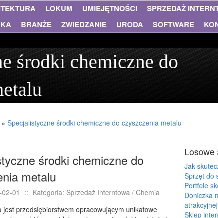
ITEKTURA
LOKUM
UMIEJĘTNOŚCI
SPRZEDAŻ INTER
YKA
BRANŻE
ZWIEDZANIE
URODA
SOFTWARE
KO
ne środki chemiczne do
etalu
»
Specjalistyczne środki chemiczne do czyszczenia metalu
Losowe 
styczne środki chemiczne do
Jak skutec
enia metalu
Sprzęt do 
Portfele s
-02-01
::
Kategoria: Sprzedaż Interntowa / Chemia
Doniczka n
atrakcyjnej
 jest przedsiębiorstwem opracowującym unikatowe
Sklep inte