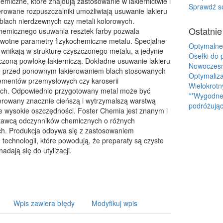
emiczne, które znajdują zastosowanie w lakiernictwie i
Sprawdź so
erowane rozpuszczalniki umożliwiają usuwanie lakieru
 blach nierdzewnych czy metali kolorowych.
Ostatnie
hemicznego usuwania resztek farby pozwala
wotne parametry fizykochemiczne metalu. Specjalne
Optymalne
 wnikają w strukturę czyszczonego metalu, a jedynie
Osełki do 
czoną powłokę lakierniczą. Dokładne usuwanie lakieru
Nowoczesne
e przed ponownym lakierowaniem blach stosowanych
Optymaliza
lementów przemysłowych czy karoserii
Wielokrotn
h. Odpowiednio przygotowany metal może być
**Wygodne 
erowany znacznie cieńszą i wytrzymalszą warstwą
podróżując
je wysokie oszczędności. Foster Chemia jest znanym i
tawcą odczynników chemicznych o różnych
h. Produkcja odbywa się z zastosowaniem
technologii, które powodują, że preparaty są czyste
nadają się do utylizacji.
Wpis zawiera błędy
Modyfikuj wpis