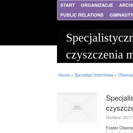
START
ORGANIZACJE
ARCH
PUBLIC RELATIONS
GIMNAST
Specjalistycz
czyszczenia m
Home
»
Sprzedaż Interntowa
»
Chemia
Specjali
czyszcz
Dodane: 2017
Foster Chemia