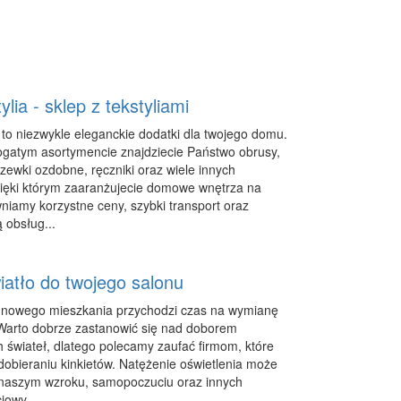
ylia - sklep z tekstyliami
 to niezwykle eleganckie dodatki dla twojego domu.
atym asortymencie znajdziecie Państwo obrusy,
zewki ozdobne, ręczniki oraz wiele innych
dzięki którym zaaranżujecie domowe wnętrza na
iamy korzystne ceny, szybki transport oraz
 obsług...
iatło do twojego salonu
 nowego mieszkania przychodzi czas na wymianę
 Warto dobrze zastanowić się nad doborem
 świateł, dlatego polecamy zaufać firmom, które
 dobieraniu kinkietów. Natężenie oświetlenia może
 naszym wzroku, samopoczuciu oraz innych
iowy...