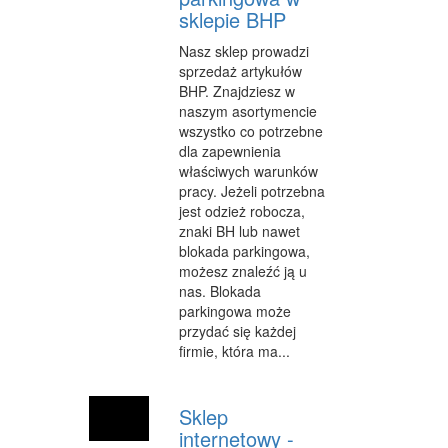
sklepie BHP
INFORMATYCZNE
Nasz sklep prowadzi
RESTAURACJE, CATERING
sprzedaż artykułów
BHP. Znajdziesz w
FOTOGRAFIA
naszym asortymencie
wszystko co potrzebne
ADWOKACI, PORADY PRAWNE
dla zapewnienia
właściwych warunków
WETERYNARYJNE, HODOWLA ZWIERZĄT
pracy. Jeżeli potrzebna
jest odzież robocza,
SPRZĄTANIE, PORZĄDKOWANIE
znaki BH lub nawet
blokada parkingowa,
SERWIS
możesz znaleźć ją u
OPIEKA
nas. Blokada
parkingowa może
INNE USŁUGI
przydać się każdej
firmie, która ma...
ZWIEDZANIE
HOTELE I NOCLEGI
Sklep
internetowy -
PODRÓŻE