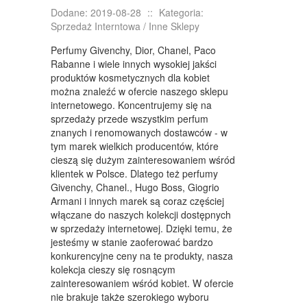
KURSY I SZKOLENIA
Dodane: 2019-08-28
::
Kategoria:
TŁUMACZENIA
Sprzedaż Interntowa / Inne Sklepy
Perfumy Givenchy, Dior, Chanel, Paco
KSIĄŻKI, CZASOPISMA
Rabanne i wiele innych wysokiej jakści
produktów kosmetycznych dla kobiet
SPRZEDAŻ INTERNTOWA
można znaleźć w ofercie naszego sklepu
BIŻUTERIA
internetowego. Koncentrujemy się na
sprzedaży przede wszystkim perfum
DLA DZIECI
znanych i renomowanych dostawców - w
tym marek wielkich producentów, które
MEBLE
cieszą się dużym zainteresowaniem wśród
klientek w Polsce. Dlatego też perfumy
WYPOSAŻENIE WNĘTRZ
Givenchy, Chanel., Hugo Boss, Giogrio
Armani i innych marek są coraz częściej
WYPOSAŻENIE ŁAZIENKI
włączane do naszych kolekcji dostępnych
w sprzedaży internetowej. Dzięki temu, że
ODZIEŻ
jesteśmy w stanie zaoferować bardzo
konkurencyjne ceny na te produkty, nasza
SPORT
kolekcja cieszy się rosnącym
zainteresowaniem wśród kobiet. W ofercie
ELEKTRONIKA, RTV, AGD
nie brakuje także szerokiego wyboru