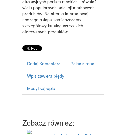
atrakcyjnych perfum męskich - również
ART. DLA ZWIERZĄT
wielu popularnych kolekcji markowych
produktów. Na stronie internetowej
OGRÓD, ROŚLINY
naszego sklepu zamieszczamy
CHEMIA
szczegółowy katalog wszystkich
oferowanych produktów.
ART. SPOŻYWCZE
MATERIAŁY EKSPLOATACYJNE
INNE SKLEPY
Dodaj Komentarz
Poleć stronę
SPRZĘT
Wpis zawiera błędy
MASZYNY
Modyfikuj wpis
NARZĘDZIA
PRZEMYSŁ METALOWY
TRANSPORT
Zobacz również:
TRANSPORT