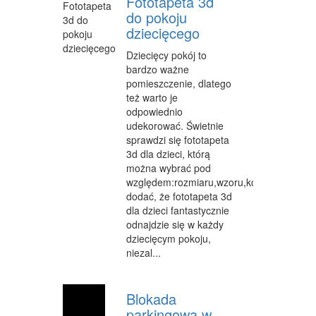
Fototapeta 3d
CZĘŚCI SAMOCHODOWE
do pokoju
dziecięcego
WYNAJEM
Dziecięcy pokój to
USŁUGI MOTORYZACYJNE
bardzo ważne
pomieszczenie, dlatego
SALONY, KOMISY
też warto je
odpowiednio
PUBLIC RELATIONS
udekorować. Świetnie
sprawdzi się fototapeta
AGENCJE REKLAMOWE
3d dla dzieci, którą
można wybrać pod
MATERIAŁY REKLAMOWE
względem:rozmiaru,wzoru,koloru,motywu.
dodać, że fototapeta 3d
INNE AGENCJE
dla dzieci fantastycznie
odnajdzie się w każdy
GIMNASTYKA
dziecięcym pokoju,
IMPREZY INTEGRACYJNE
niezal...
HOBBY
Blokada
BRANŻE
parkingowa w