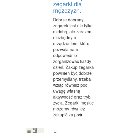
zegarki dla
mężczyzn.
WYPOCZYNEK
Dobrze dobrany
URODA
zegarek jest nie tylko
ozdobą, ale zarazem
DIETETYKA, ODCHUDZANIE
niezbędnym
KOSMETYKI
urządzeniem, które
pozwala nam
LECZENIE
odpowiednio
zorganizować każdy
SALONY KOSMETYCZNE
dzień. Zakup zegarka
powinien być dobrze
SPRZĘT MEDYCZNY
przemyślany, trzeba
wziąć również pod
SOFTWARE
uwagę własną
aktywność oraz tryb
OPROGRAMOWANIE
życia. Zegarki męskie
możemy również
STRONY INTERNETOWE
zakupić za pośr...
KONTAKT