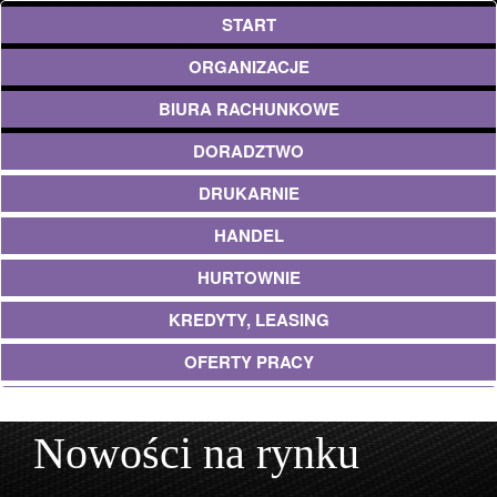
START
ORGANIZACJE
BIURA RACHUNKOWE
DORADZTWO
DRUKARNIE
HANDEL
HURTOWNIE
KREDYTY, LEASING
OFERTY PRACY
UBEZPIECZENIA
Nowości na rynku
EKOLOGIA
ARCHITEKTURA