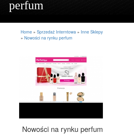
perfum
PROJEKTOWANIE
REMONTY, ELEKTRYK, HYDRAULIK
MATERIAŁY BUDOWLANE
Home
»
Sprzedaż Interntowa
»
Inne Sklepy
»
Nowości na rynku perfum
LOKUM
DRZWI I OKNA
NIERUCHOMOŚCI, DZIAŁKI
DOMY, MIESZKANIA
UMIEJĘTNOŚCI
PLACÓWKI EDUKACYJNE
KURSY JĘZYKOWE
KONFERENCJE, SALE SZKOLENIOWE
Nowości na rynku perfum