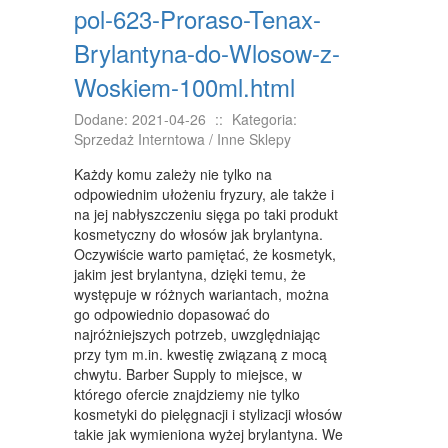
KURSY I SZKOLENIA
pol-623-Proraso-Tenax-
TŁUMACZENIA
Brylantyna-do-Wlosow-z-
KSIĄŻKI, CZASOPISMA
Woskiem-100ml.html
SPRZEDAŻ INTERNTOWA
Dodane: 2021-04-26
::
Kategoria:
Sprzedaż Interntowa / Inne Sklepy
BIŻUTERIA
Każdy komu zależy nie tylko na
DLA DZIECI
odpowiednim ułożeniu fryzury, ale także i
na jej nabłyszczeniu sięga po taki produkt
MEBLE
kosmetyczny do włosów jak brylantyna.
Oczywiście warto pamiętać, że kosmetyk,
WYPOSAŻENIE WNĘTRZ
jakim jest brylantyna, dzięki temu, że
występuje w różnych wariantach, można
WYPOSAŻENIE ŁAZIENKI
go odpowiednio dopasować do
najróżniejszych potrzeb, uwzględniając
ODZIEŻ
przy tym m.in. kwestię związaną z mocą
chwytu. Barber Supply to miejsce, w
SPORT
którego ofercie znajdziemy nie tylko
kosmetyki do pielęgnacji i stylizacji włosów
ELEKTRONIKA, RTV, AGD
takie jak wymieniona wyżej brylantyna. We