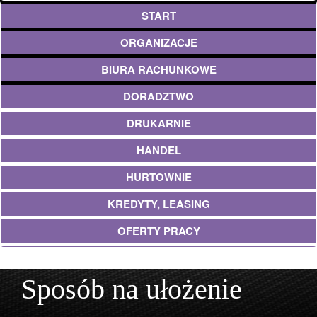
START
ORGANIZACJE
BIURA RACHUNKOWE
DORADZTWO
DRUKARNIE
HANDEL
HURTOWNIE
KREDYTY, LEASING
OFERTY PRACY
UBEZPIECZENIA
Sposób na ułożenie
EKOLOGIA
ARCHITEKTURA