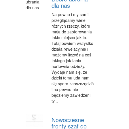
dla nas
INFORMATYCZNE
Na pewno i my sami
RESTAURACJE, CATERING
przeglądamy wiele
różnych rzeczy, które
FOTOGRAFIA
mają do zaoferowania
takie miejsca jak to.
ADWOKACI, PORADY PRAWNE
Tutaj bowiem wszystko
działa rewelacyjnie i
WETERYNARYJNE, HODOWLA ZWIERZĄT
możemy liczyć na coś
takiego jak tania
SPRZĄTANIE, PORZĄDKOWANIE
hurtownia odzieży.
Wydaje nam się, że
SERWIS
dzięki temu uda nam
OPIEKA
się sporo zaoszczędzić
i na pewno nie
INNE USŁUGI
będziemy zawiedzeni
ty...
ZWIEDZANIE
HOTELE I NOCLEGI
Nowoczesne
fronty szaf do
PODRÓŻE