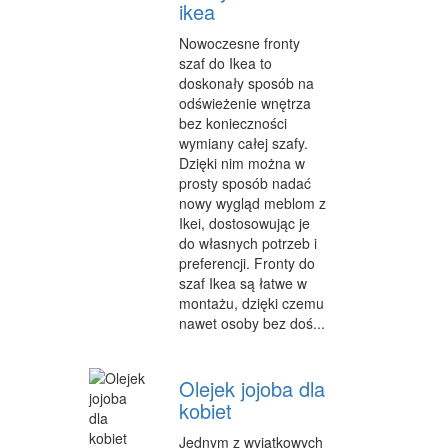
ikea
WYPOCZYNEK
Nowoczesne fronty
szaf do Ikea to
URODA
doskonały sposób na
odświeżenie wnętrza
DIETETYKA, ODCHUDZANIE
bez konieczności
wymiany całej szafy.
KOSMETYKI
Dzięki nim można w
prosty sposób nadać
LECZENIE
nowy wygląd meblom z
SALONY KOSMETYCZNE
Ikei, dostosowując je
do własnych potrzeb i
SPRZĘT MEDYCZNY
preferencji. Fronty do
szaf Ikea są łatwe w
SOFTWARE
montażu, dzięki czemu
nawet osoby bez doś...
OPROGRAMOWANIE
STRONY INTERNETOWE
Olejek jojoba dla
kobiet
KONTAKT
Jednym z wyjątkowych