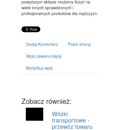
powyższym sklepie możemy liczyć na
ART. DLA ZWIERZĄT
wiele innych sprawdzonych i
OGRÓD, ROŚLINY
profesjonalnych produktów dla mężczyzn.
CHEMIA
ART. SPOŻYWCZE
Dodaj Komentarz
Poleć stronę
MATERIAŁY EKSPLOATACYJNE
Wpis zawiera błędy
INNE SKLEPY
Modyfikuj wpis
SPRZĘT
MASZYNY
NARZĘDZIA
Zobacz również:
PRZEMYSŁ METALOWY
TRANSPORT
Wózki
transportowe -
TRANSPORT
przewóz towaru