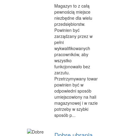
CZĘŚCI SAMOCHODOWE
Magazyn to z całą
pewnością miejsce
WYNAJEM
niezbędne dla wielu
przedsiębiorstw.
USŁUGI MOTORYZACYJNE
Powinien być
zarządzany przez w
SALONY, KOMISY
pełni
wykwalifikowanych
PUBLIC RELATIONS
pracowników, aby
wszystko
AGENCJE REKLAMOWE
funkcjonowało bez
zarzutu.
MATERIAŁY REKLAMOWE
Przetrzymywany towar
powinien być w
INNE AGENCJE
odpowiedni sposób
GIMNASTYKA
umiejscowiony na hali
magazynowej i w razie
IMPREZY INTEGRACYJNE
potrzeby w szybki
sposób p...
HOBBY
BRANŻE
Dobre ubrania