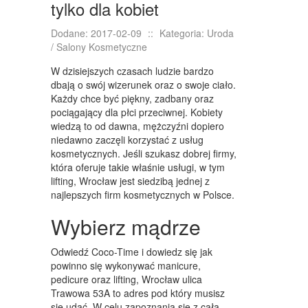
KURSY I SZKOLENIA
tylko dla kobiet
TŁUMACZENIA
Dodane: 2017-02-09
::
Kategoria: Uroda
/ Salony Kosmetyczne
KSIĄŻKI, CZASOPISMA
W dzisiejszych czasach ludzie bardzo
SPRZEDAŻ INTERNTOWA
dbają o swój wizerunek oraz o swoje ciało.
Każdy chce być piękny, zadbany oraz
BIŻUTERIA
pociągający dla płci przeciwnej. Kobiety
wiedzą to od dawna, mężczyźni dopiero
DLA DZIECI
niedawno zaczęli korzystać z usług
kosmetycznych. Jeśli szukasz dobrej firmy,
MEBLE
która oferuje takie właśnie usługi, w tym
lifting, Wrocław jest siedzibą jednej z
WYPOSAŻENIE WNĘTRZ
najlepszych firm kosmetycznych w Polsce.
WYPOSAŻENIE ŁAZIENKI
Wybierz mądrze
ODZIEŻ
Odwiedź Coco-Time i dowiedz się jak
SPORT
powinno się wykonywać manicure,
pedicure oraz lifting, Wrocław ulica
ELEKTRONIKA, RTV, AGD
Trawowa 53A to adres pod który musisz
się udać. W celu zapoznania się z całą