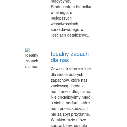
medycynie.
INFORMATYCZNE
Producentem błonnika
witalnego, o
RESTAURACJE, CATERING
najlepszych
właściwościach,
FOTOGRAFIA
sprzedawanego w
ilościach detalicznyc...
ADWOKACI, PORADY PRAWNE
WETERYNARYJNE, HODOWLA ZWIERZĄT
Idealny zapach
dla nas
SPRZĄTANIE, PORZĄDKOWANIE
Zawsze trzeba szukać
SERWIS
dla siebie dobrych
zapachów, które nas
OPIEKA
zachwycą i będą z
nami przez długi czas.
INNE USŁUGI
Nie chcielibyśmy mieć
u siebie perfum, które
ZWIEDZANIE
nam przeszkadzają i
nie są zbyt przydatne.
HOTELE I NOCLEGI
W takim razie może
PODRÓŻE
sprawdzimy, co daje