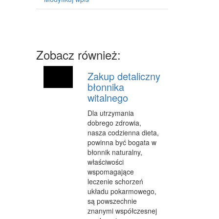
CZĘŚCI SAMOCHODOWE
WYNAJEM
USŁUGI MOTORYZACYJNE
Zobacz również:
SALONY, KOMISY
Zakup detaliczny
PUBLIC RELATIONS
błonnika
witalnego
AGENCJE REKLAMOWE
Dla utrzymania
MATERIAŁY REKLAMOWE
dobrego zdrowia,
nasza codzienna dieta,
INNE AGENCJE
powinna być bogata w
błonnik naturalny,
GIMNASTYKA
właściwości
wspomagające
IMPREZY INTEGRACYJNE
leczenie schorzeń
układu pokarmowego,
HOBBY
są powszechnie
znanymi współczesnej
BRANŻE