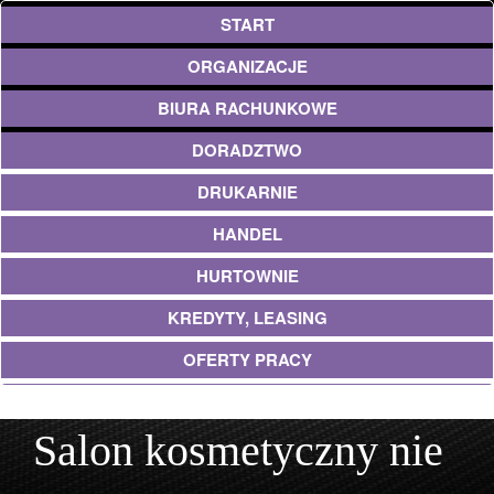
START
ORGANIZACJE
BIURA RACHUNKOWE
DORADZTWO
DRUKARNIE
HANDEL
HURTOWNIE
KREDYTY, LEASING
OFERTY PRACY
UBEZPIECZENIA
Salon kosmetyczny nie
EKOLOGIA
ARCHITEKTURA