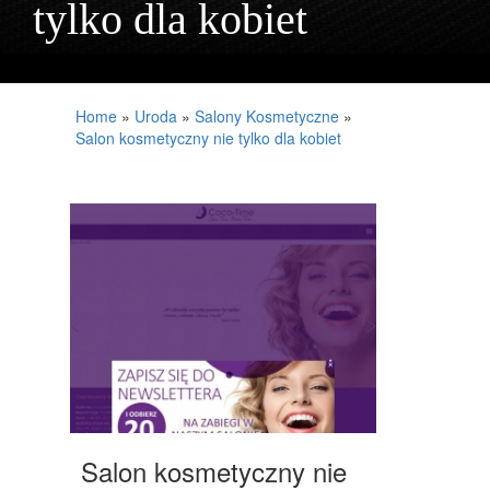
tylko dla kobiet
PROJEKTOWANIE
REMONTY, ELEKTRYK, HYDRAULIK
MATERIAŁY BUDOWLANE
Home
»
Uroda
»
Salony Kosmetyczne
»
Salon kosmetyczny nie tylko dla kobiet
LOKUM
DRZWI I OKNA
NIERUCHOMOŚCI, DZIAŁKI
DOMY, MIESZKANIA
UMIEJĘTNOŚCI
PLACÓWKI EDUKACYJNE
KURSY JĘZYKOWE
KONFERENCJE, SALE SZKOLENIOWE
Salon kosmetyczny nie