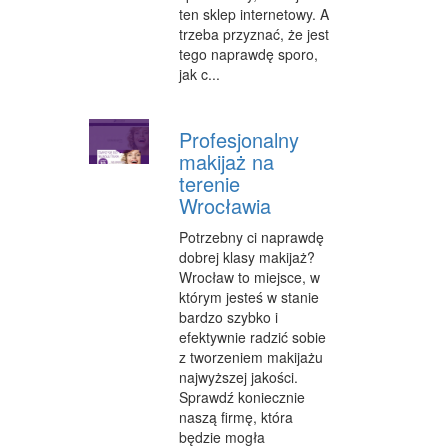
ten sklep internetowy. A
WYPOCZYNEK
trzeba przyznać, że jest
tego naprawdę sporo,
URODA
jak c...
DIETETYKA, ODCHUDZANIE
Profesjonalny
KOSMETYKI
makijaż na
terenie
LECZENIE
Wrocławia
SALONY KOSMETYCZNE
Potrzebny ci naprawdę
dobrej klasy makijaż?
SPRZĘT MEDYCZNY
Wrocław to miejsce, w
którym jesteś w stanie
SOFTWARE
bardzo szybko i
OPROGRAMOWANIE
efektywnie radzić sobie
z tworzeniem makijażu
STRONY INTERNETOWE
najwyższej jakości.
Sprawdź koniecznie
KONTAKT
naszą firmę, która
będzie mogła