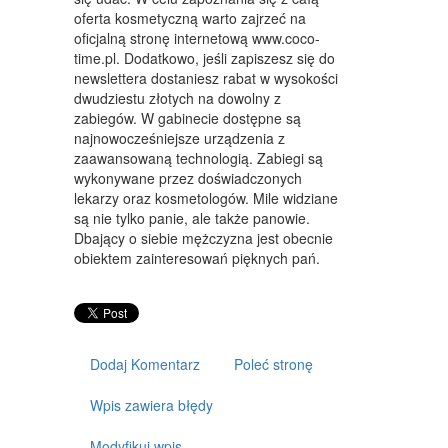
ART. DLA ZWIERZĄT
oferta kosmetyczną warto zajrzeć na
oficjalną stronę internetową www.coco-
OGRÓD, ROŚLINY
time.pl. Dodatkowo, jeśli zapiszesz się do
newslettera dostaniesz rabat w wysokości
CHEMIA
dwudziestu złotych na dowolny z
zabiegów. W gabinecie dostępne są
ART. SPOŻYWCZE
najnowocześniejsze urządzenia z
zaawansowaną technologią. Zabiegi są
MATERIAŁY EKSPLOATACYJNE
wykonywane przez doświadczonych
INNE SKLEPY
lekarzy oraz kosmetologów. Mile widziane
są nie tylko panie, ale także panowie.
SPRZĘT
Dbający o siebie mężczyzna jest obecnie
obiektem zainteresowań pięknych pań.
MASZYNY
NARZĘDZIA
PRZEMYSŁ METALOWY
Dodaj Komentarz
Poleć stronę
TRANSPORT
Wpis zawiera błędy
TRANSPORT
Modyfikuj wpis