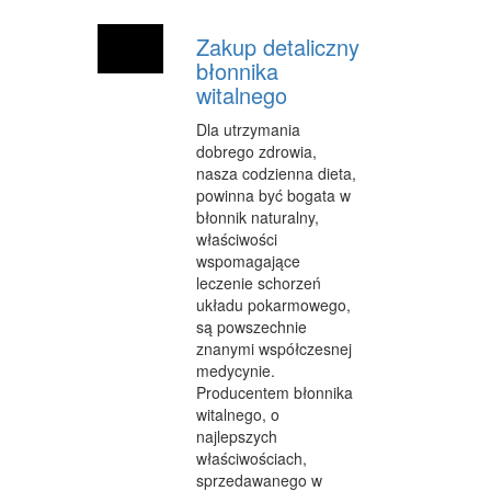
WYPOCZYNEK
Zakup detaliczny
błonnika
URODA
witalnego
DIETETYKA, ODCHUDZANIE
Dla utrzymania
dobrego zdrowia,
KOSMETYKI
nasza codzienna dieta,
powinna być bogata w
LECZENIE
błonnik naturalny,
właściwości
SALONY KOSMETYCZNE
wspomagające
leczenie schorzeń
SPRZĘT MEDYCZNY
układu pokarmowego,
SOFTWARE
są powszechnie
znanymi współczesnej
OPROGRAMOWANIE
medycynie.
Producentem błonnika
STRONY INTERNETOWE
witalnego, o
najlepszych
KONTAKT
właściwościach,
sprzedawanego w