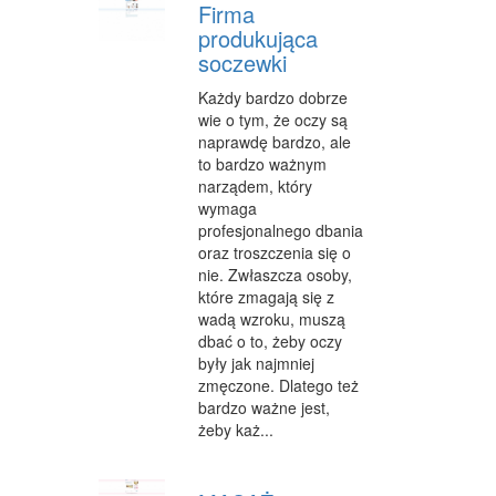
Firma
CZĘŚCI SAMOCHODOWE
produkująca
soczewki
WYNAJEM
Każdy bardzo dobrze
USŁUGI MOTORYZACYJNE
wie o tym, że oczy są
naprawdę bardzo, ale
SALONY, KOMISY
to bardzo ważnym
PUBLIC RELATIONS
narządem, który
wymaga
AGENCJE REKLAMOWE
profesjonalnego dbania
oraz troszczenia się o
MATERIAŁY REKLAMOWE
nie. Zwłaszcza osoby,
które zmagają się z
INNE AGENCJE
wadą wzroku, muszą
dbać o to, żeby oczy
GIMNASTYKA
były jak najmniej
zmęczone. Dlatego też
IMPREZY INTEGRACYJNE
bardzo ważne jest,
żeby każ...
HOBBY
BRANŻE