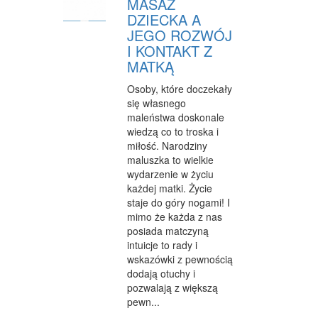
MASAŻ
DZIECKA A
INFORMATYCZNE
JEGO ROZWÓJ
RESTAURACJE, CATERING
I KONTAKT Z
MATKĄ
FOTOGRAFIA
Osoby, które doczekały
ADWOKACI, PORADY PRAWNE
się własnego
maleństwa doskonale
WETERYNARYJNE, HODOWLA ZWIERZĄT
wiedzą co to troska i
miłość. Narodziny
SPRZĄTANIE, PORZĄDKOWANIE
maluszka to wielkie
wydarzenie w życiu
SERWIS
każdej matki. Życie
staje do góry nogami! I
OPIEKA
mimo że każda z nas
posiada matczyną
INNE USŁUGI
intuicje to rady i
wskazówki z pewnością
ZWIEDZANIE
dodają otuchy i
HOTELE I NOCLEGI
pozwalają z większą
pewn...
PODRÓŻE