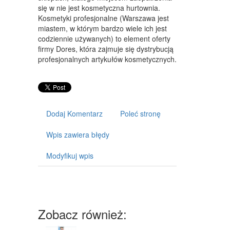
ART. DLA ZWIERZĄT
się w nie jest kosmetyczna hurtownia.
Kosmetyki profesjonalne (Warszawa jest
OGRÓD, ROŚLINY
miastem, w którym bardzo wiele ich jest
codziennie używanych) to element oferty
CHEMIA
firmy Dores, która zajmuje się dystrybucją
profesjonalnych artykułów kosmetycznych.
ART. SPOŻYWCZE
MATERIAŁY EKSPLOATACYJNE
INNE SKLEPY
Dodaj Komentarz
Poleć stronę
SPRZĘT
Wpis zawiera błędy
MASZYNY
Modyfikuj wpis
NARZĘDZIA
PRZEMYSŁ METALOWY
TRANSPORT
Zobacz również:
TRANSPORT