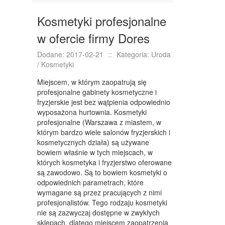
KURSY I SZKOLENIA
Kosmetyki profesjonalne
TŁUMACZENIA
w ofercie firmy Dores
KSIĄŻKI, CZASOPISMA
Dodane: 2017-02-21
::
Kategoria: Uroda
SPRZEDAŻ INTERNTOWA
/ Kosmetyki
BIŻUTERIA
Miejscem, w którym zaopatrują się
profesjonalne gabinety kosmetyczne i
DLA DZIECI
fryzjerskie jest bez wątpienia odpowiednio
wyposażona hurtownia. Kosmetyki
MEBLE
profesjonalne (Warszawa z miastem, w
którym bardzo wiele salonów fryzjerskich i
WYPOSAŻENIE WNĘTRZ
kosmetycznych działa) są używane
bowiem właśnie w tych miejscach, w
WYPOSAŻENIE ŁAZIENKI
których kosmetyka i fryzjerstwo oferowane
ODZIEŻ
są zawodowo. Są to bowiem kosmetyki o
odpowiednich parametrach, które
SPORT
wymagane są przez pracujących z nimi
profesjonalistów. Tego rodzaju kosmetyki
ELEKTRONIKA, RTV, AGD
nie są zazwyczaj dostępne w zwykłych
sklepach, dlatego miejscem zaopatrzenia