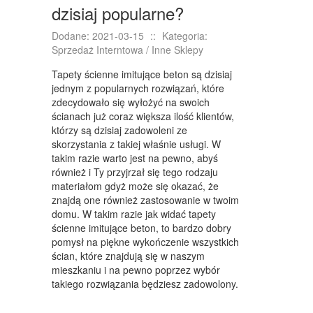
KURSY I SZKOLENIA
dzisiaj popularne?
TŁUMACZENIA
Dodane: 2021-03-15
::
Kategoria:
Sprzedaż Interntowa / Inne Sklepy
KSIĄŻKI, CZASOPISMA
Tapety ścienne imitujące beton są dzisiaj
SPRZEDAŻ INTERNTOWA
jednym z popularnych rozwiązań, które
zdecydowało się wyłożyć na swoich
BIŻUTERIA
ścianach już coraz większa ilość klientów,
którzy są dzisiaj zadowoleni ze
DLA DZIECI
skorzystania z takiej właśnie usługi. W
takim razie warto jest na pewno, abyś
MEBLE
również i Ty przyjrzał się tego rodzaju
WYPOSAŻENIE WNĘTRZ
materiałom gdyż może się okazać, że
znajdą one również zastosowanie w twoim
WYPOSAŻENIE ŁAZIENKI
domu. W takim razie jak widać tapety
ścienne imitujące beton, to bardzo dobry
ODZIEŻ
pomysł na piękne wykończenie wszystkich
ścian, które znajdują się w naszym
SPORT
mieszkaniu i na pewno poprzez wybór
takiego rozwiązania będziesz zadowolony.
ELEKTRONIKA, RTV, AGD