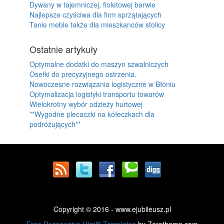
Dywany w tajemniczej, fioletowej barwie
Najlepsze czyściwa dla firm sprzątających
Tanie meble także dla mieszkanców stolicy
Ostatnie artykuły
Optymalne dodatki do maszyn szwalniczych
Osełki do precyzyjnego ostrzenia.
Nowoczesne rozwiązania logistyczne w Błoniu
Optymalizacja logistyki transportu towarów
Wielokrotny wybór odzieży hurtowej
**Wygodne plecaczki na kółeczkach dla
podróżujących**
Copyright © 2016 - www.ejubileusz.pl
Free Responsive Html5 Templates
by Zerotheme.com