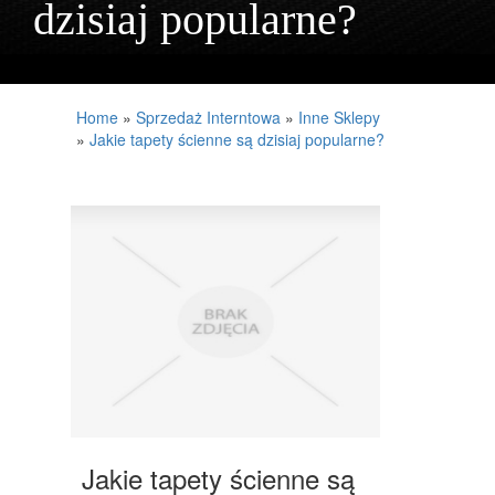
dzisiaj popularne?
PROJEKTOWANIE
REMONTY, ELEKTRYK, HYDRAULIK
MATERIAŁY BUDOWLANE
Home
»
Sprzedaż Interntowa
»
Inne Sklepy
»
Jakie tapety ścienne są dzisiaj popularne?
LOKUM
DRZWI I OKNA
NIERUCHOMOŚCI, DZIAŁKI
DOMY, MIESZKANIA
UMIEJĘTNOŚCI
PLACÓWKI EDUKACYJNE
KURSY JĘZYKOWE
KONFERENCJE, SALE SZKOLENIOWE
Jakie tapety ścienne są