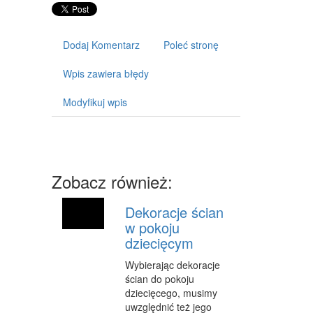
ART. DLA ZWIERZĄT
OGRÓD, ROŚLINY
Dodaj Komentarz
Poleć stronę
CHEMIA
Wpis zawiera błędy
ART. SPOŻYWCZE
Modyfikuj wpis
MATERIAŁY EKSPLOATACYJNE
INNE SKLEPY
SPRZĘT
Zobacz również:
MASZYNY
Dekoracje ścian
NARZĘDZIA
w pokoju
dziecięcym
PRZEMYSŁ METALOWY
Wybierając dekoracje
TRANSPORT
ścian do pokoju
dziecięcego, musimy
TRANSPORT
uwzględnić też jego