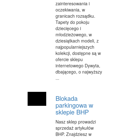
zainteresowania i
CZĘŚCI SAMOCHODOWE
oczekiwania, w
granicach rozsądku.
WYNAJEM
Tapety do pokoju
dziecięcego i
USŁUGI MOTORYZACYJNE
młodzieżowego, w
SALONY, KOMISY
dziesiątkach modeli, z
najpopularniejszych
PUBLIC RELATIONS
kolekcji, dostępne są w
ofercie sklepu
AGENCJE REKLAMOWE
internetowego Dywyta,
dbającego, o najwyższy
MATERIAŁY REKLAMOWE
...
INNE AGENCJE
Blokada
GIMNASTYKA
parkingowa w
sklepie BHP
IMPREZY INTEGRACYJNE
Nasz sklep prowadzi
HOBBY
sprzedaż artykułów
BHP. Znajdziesz w
BRANŻE