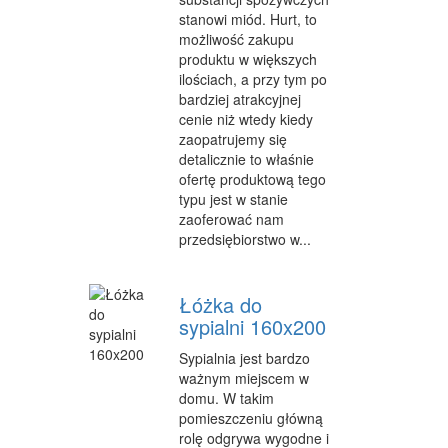
stanowi miód. Hurt, to
WYPOCZYNEK
możliwość zakupu
produktu w większych
URODA
ilościach, a przy tym po
bardziej atrakcyjnej
DIETETYKA, ODCHUDZANIE
cenie niż wtedy kiedy
zaopatrujemy się
KOSMETYKI
detalicznie to właśnie
ofertę produktową tego
LECZENIE
typu jest w stanie
zaoferować nam
SALONY KOSMETYCZNE
przedsiębiorstwo w...
SPRZĘT MEDYCZNY
SOFTWARE
Łóżka do
sypialni 160x200
OPROGRAMOWANIE
Sypialnia jest bardzo
STRONY INTERNETOWE
ważnym miejscem w
domu. W takim
KONTAKT
pomieszczeniu główną
rolę odgrywa wygodne i