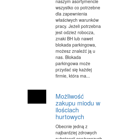
naszym asortymencie
INFORMATYCZNE
wszystko co potrzebne
dla zapewnienia
RESTAURACJE, CATERING
właściwych warunków
pracy. Jeżeli potrzebna
FOTOGRAFIA
jest odzież robocza,
znaki BH lub nawet
ADWOKACI, PORADY PRAWNE
blokada parkingowa,
możesz znaleźć ją u
WETERYNARYJNE, HODOWLA ZWIERZĄT
nas. Blokada
parkingowa może
SPRZĄTANIE, PORZĄDKOWANIE
przydać się każdej
firmie, która ma...
SERWIS
OPIEKA
Możliwość
zakupu miodu w
INNE USŁUGI
ilościach
ZWIEDZANIE
hurtowych
HOTELE I NOCLEGI
Obecnie jedną z
najbardziej zdrowych
PODRÓŻE
substancji spożywczych