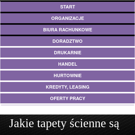
START
ORGANIZACJE
BIURA RACHUNKOWE
DORADZTWO
DRUKARNIE
HANDEL
HURTOWNIE
KREDYTY, LEASING
OFERTY PRACY
UBEZPIECZENIA
Jakie tapety ścienne są
EKOLOGIA
ARCHITEKTURA